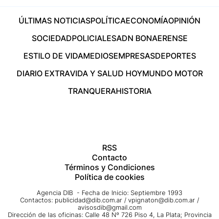
ÚLTIMAS NOTICIAS
POLÍTICA
ECONOMÍA
OPINIÓN
SOCIEDAD
POLICIALES
ADN BONAERENSE
ESTILO DE VIDA
MEDIOS
EMPRESAS
DEPORTES
DIARIO EXTRA
VIDA Y SALUD HOY
MUNDO MOTOR
TRANQUERA
HISTORIA
RSS
Contacto
Términos y Condiciones
Política de cookies
Agencia DIB - Fecha de Inicio: Septiembre 1993
Contactos:
publicidad@dib.com.ar
/
vpignaton@dib.com.ar
/
avisosdib@gmail.com
Dirección de las oficinas: Calle 48 Nº 726 Piso 4, La Plata; Provincia