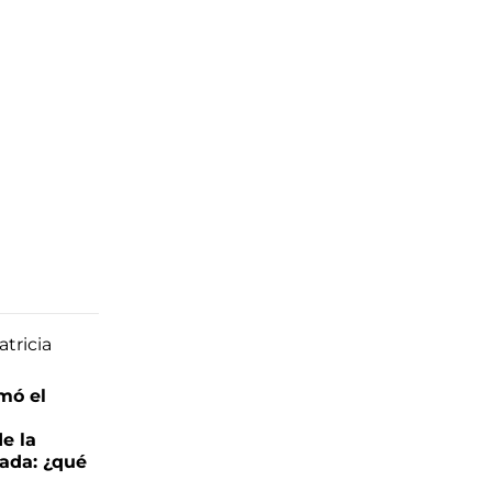
mó el
de la
ada: ¿qué