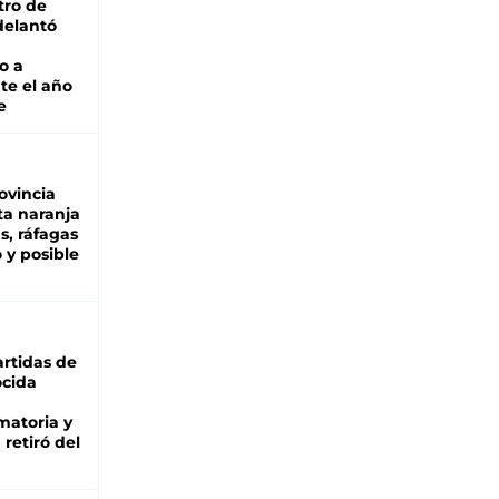
tro de
adelantó
o a
te el año
e
ovincia
ta naranja
as, ráfagas
 y posible
rtidas de
cida
matoria y
retiró del