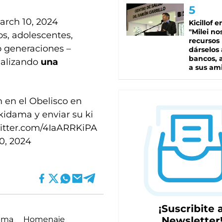
arch 10, 2024
Kicillof e
"Milei no
os, adolescentes,
recursos
o generaciones –
dárselos 
bancos, a
ealizando
una
a sus am
 en el Obelisco en
kidama y enviar su ki
witter.com/4IaARRKiPA
0, 2024
¡Suscribite a
ama
Homenaje
Newsletter