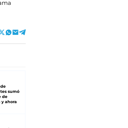
dama
 de
ntes sumó
e de
 y ahora