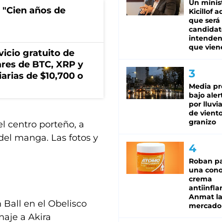
Un minis
 "Cien años de
Kicillof 
que será
candidat
intenden
que vien
icio gratuito de
lares de BTC, XRP y
arias de $10,700 o
Media pr
bajo aler
por lluvi
de viento
granizo
l centro porteño, a
 del manga. Las fotos y
Roban pa
una cono
crema
antiinfla
Anmat la 
 Ball en el Obelisco
mercado
aje a Akira