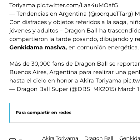
Toriyama.
pic.twitter.com/Laa4uMOafG
— Tendencias en Argentina (@porqueTTarg)
M
Con disfraces y objetos referidos a la saga, niñ
jóvenes y adultos – Dragon Ball ha trascendid
compartieron la tarde posando, dibujando y r
Genkidama masiva,
en comunión energética.
Más de 30,000 fans de Dragon Ball se reportan
Buenos Aires, Argentina para realizar una gen
hasta el cielo en honor a Akira Toriyama
pic.t
— Dragon Ball Super (@DBS_MX2015)
March 1
Para compartir en redes
Akira Toriyama
Dragon Ball
Genkid