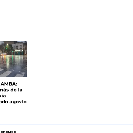
l AMBA:
más de la
via
todo agosto
ERENSE