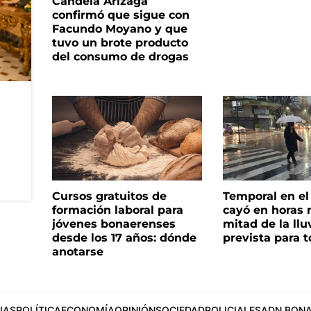
Candela Arizaga
confirmó que sigue con
Facundo Moyano y que
tuvo un brote producto
del consumo de drogas
Cursos gratuitos de
Temporal en e
formación laboral para
cayó en horas 
jóvenes bonaerenses
mitad de la llu
desde los 17 años: dónde
prevista para 
anotarse
IAS
POLÍTICA
ECONOMÍA
OPINIÓN
SOCIEDAD
POLICIALES
ADN BONA