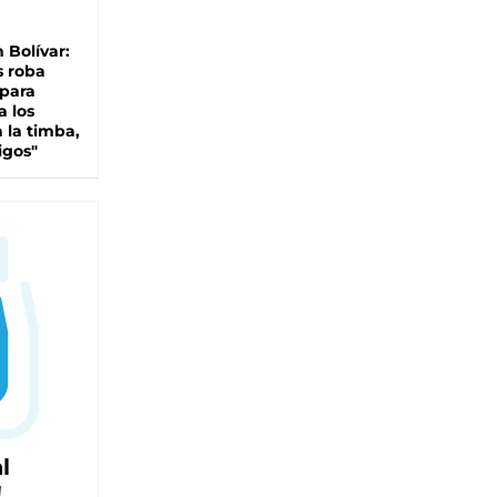
n Bolívar:
s roba
 para
a los
 la timba,
igos"
l
!