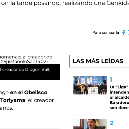
ron la tarde posando, realizando una Genki
Para compartir:
LAS MÁS LEÍDAS
 creador de Dragon Ball,
La "Liga"
ingo
en el Obelisco
intende
al alcald
 Toriyama
, el creador
Baradero
 años.
son doce