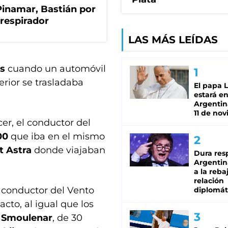
Pinamar, Bastián por
respirador
LAS MÁS LEÍDAS
es
cuando un automóvil
rior se trasladaba
El papa 
estará en
Argentina
11 de no
er, el conductor del
00
que iba en el mismo
t Astra
donde viajaban
Dura res
Argentina
a la reba
relación
el conductor del Vento
diplomát
acto, al igual que los
 Smoulenar
, de 30