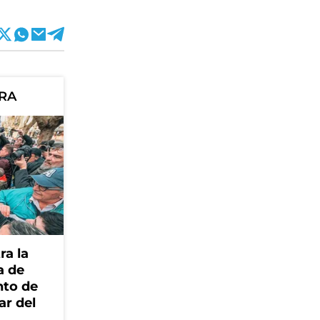
ORA
ra la
a de
nto de
ar del