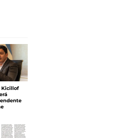
Kicillof
erá
tendente
ne