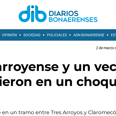
OPINIÓN
SOCIEDAD
POLICIALES
ADN BONAERENSE
ES
2 de marzo d
arroyense y un ve
cieron en un choq
he en un tramo entre Tres Arroyos y Claromecó