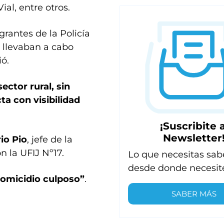
ial, entre otros.
grantes de la Policía
s llevaban a cabo
ió.
sector rural, sin
ta con visibilidad
¡Suscribite a
Newsletter
io Pio
, jefe de la
n la UFIJ Nº17.
Lo que necesitas sab
desde donde necesit
omicidio culposo”
.
SABER MÁS