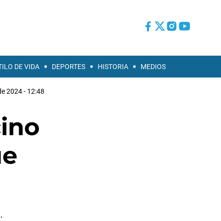
TILO DE VIDA
DEPORTES
HISTORIA
MEDIOS
e 2024 - 12:48
cino
ue
.