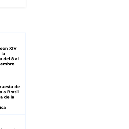
León XIV
 la
 del 8 al
viembre
puesta de
 a Brasil
ja de la
ica