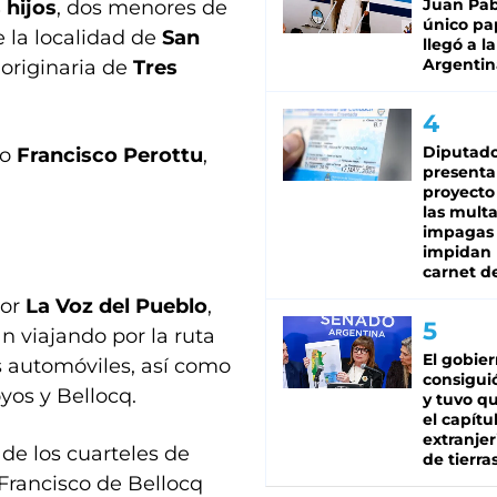
Juan Pabl
 hijos
, dos menores de
único pa
e la localidad de
San
llegó a la
Argentin
 originaria de
Tres
Diputado
mo
Francisco Perottu
,
presenta
proyecto
las mult
impagas
impidan 
carnet d
por
La Voz del Pueblo
,
 viajando por la ruta
El gobie
s automóviles, así como
consiguió
yos y Bellocq.
y tuvo qu
el capítu
extranjer
 de los cuarteles de
de tierra
Francisco de Bellocq