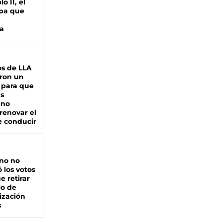
o II, el
pa que
a
s de LLA
ron un
 para que
as
 no
renovar el
e conducir
rno no
 los votos
e retirar
lo de
ización
s