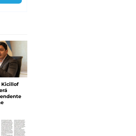
Kicillof
erá
tendente
ne