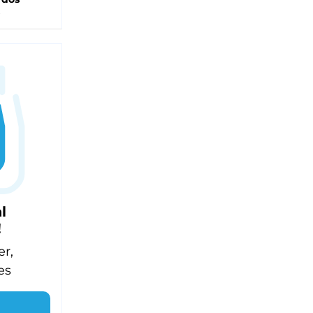
l
!
er,
es