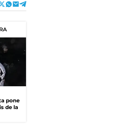
ORA
ta pone
is de la