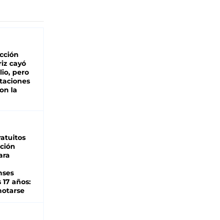
cción
iz cayó
lio, pero
rtaciones
on la
d
atuitos
ción
ara
nses
 17 años:
otarse