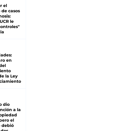
r el
 de casos
nosis:
 UCR le
ontroles"
ia
dades:
ro en
del
iento
de la Ley
ciamiento
o dio
nción a la
ropiedad
pero el
 debió
 dos