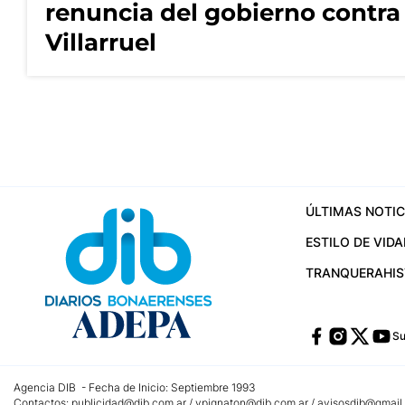
renuncia del gobierno contra
Villarruel
ÚLTIMAS NOTIC
ESTILO DE VIDA
TRANQUERA
HI
Su
Agencia DIB - Fecha de Inicio: Septiembre 1993
Contactos:
publicidad@dib.com.ar
/
vpignaton@dib.com.ar
/
avisosdib@gmail