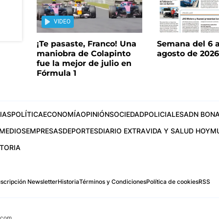
VIDEO
¡Te pasaste, Franco! Una
Semana del 6 a
maniobra de Colapinto
agosto de 202
fue la mejor de julio en
Fórmula 1
IAS
POLÍTICA
ECONOMÍA
OPINIÓN
SOCIEDAD
POLICIALES
ADN BONA
MEDIOS
EMPRESAS
DEPORTES
DIARIO EXTRA
VIDA Y SALUD HOY
M
STORIA
scripción Newsletter
Historia
Términos y Condiciones
Política de cookies
RSS
.com