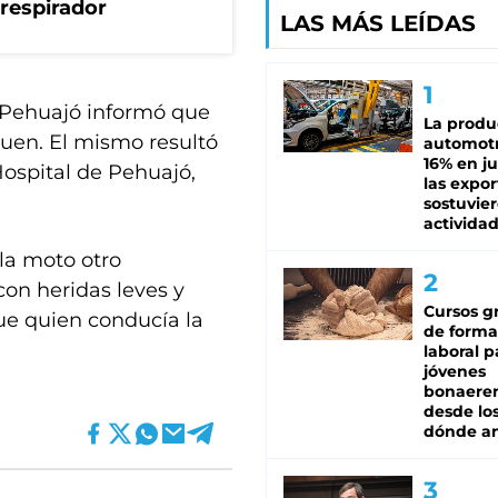
respirador
LAS MÁS LEÍDAS
de Pehuajó informó que
La produ
quen. El mismo resultó
automotr
16% en ju
Hospital de Pehuajó,
las expo
sostuvier
activida
la moto otro
con heridas leves y
Cursos gr
ue quien conducía la
de forma
laboral p
jóvenes
bonaere
desde los
dónde an