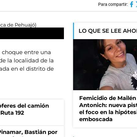
Para compartir:
LO QUE SE LEE AH
n choque entre una
de la localidad de la
da en el distrito de
Femicidio de Mailén
Antonich: nueva pis
oferes del camión
el foco en la hipótes
 Ruta 192
emboscada
Pinamar, Bastián por