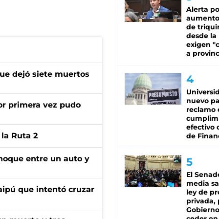
Alerta po
aumento
de triqui
desde la
exigen "c
a provinc
que dejó siete muertos
Universi
nuevo pa
or primera vez pudo
reclamo 
cumplim
efectivo 
la Ruta 2
de Finan
choque entre un auto y
El Senad
media sa
aipú que intentó cruzar
ley de p
privada, 
Gobierno
ceder en