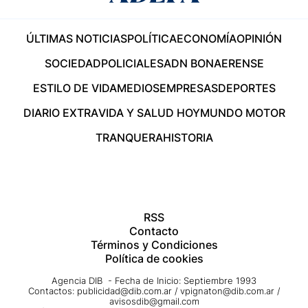
ÚLTIMAS NOTICIAS
POLÍTICA
ECONOMÍA
OPINIÓN
SOCIEDAD
POLICIALES
ADN BONAERENSE
ESTILO DE VIDA
MEDIOS
EMPRESAS
DEPORTES
DIARIO EXTRA
VIDA Y SALUD HOY
MUNDO MOTOR
TRANQUERA
HISTORIA
RSS
Contacto
Términos y Condiciones
Política de cookies
Agencia DIB - Fecha de Inicio: Septiembre 1993
Contactos:
publicidad@dib.com.ar
/
vpignaton@dib.com.ar
/
avisosdib@gmail.com