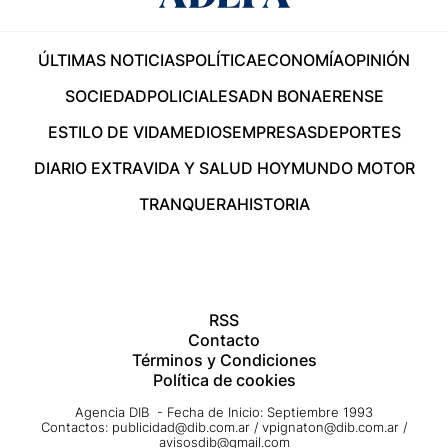
ÚLTIMAS NOTICIAS
POLÍTICA
ECONOMÍA
OPINIÓN
SOCIEDAD
POLICIALES
ADN BONAERENSE
ESTILO DE VIDA
MEDIOS
EMPRESAS
DEPORTES
DIARIO EXTRA
VIDA Y SALUD HOY
MUNDO MOTOR
TRANQUERA
HISTORIA
RSS
Contacto
Términos y Condiciones
Política de cookies
Agencia DIB - Fecha de Inicio: Septiembre 1993
Contactos:
publicidad@dib.com.ar
/
vpignaton@dib.com.ar
/
avisosdib@gmail.com