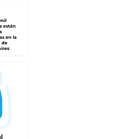
mil
s están
s
as en la
a de
ires
l