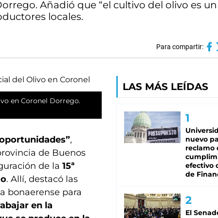
Dorrego. Añadió que “el cultivo del olivo es u
ductores locales.
Para compartir:
LAS MÁS LEÍDAS
livo en Coronel Dorrego.
Universi
e oportunidades”
,
nuevo pa
reclamo 
 provincia de Buenos
cumplim
guración de la
15ª
efectivo 
de Finan
go
. Allí, destacó las
ria bonaerense para
abajar en la
El Senad