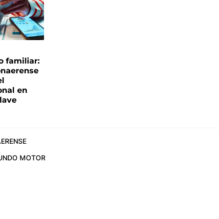
familiar:
onaerense
el
onal en
clave
ERENSE
UNDO MOTOR