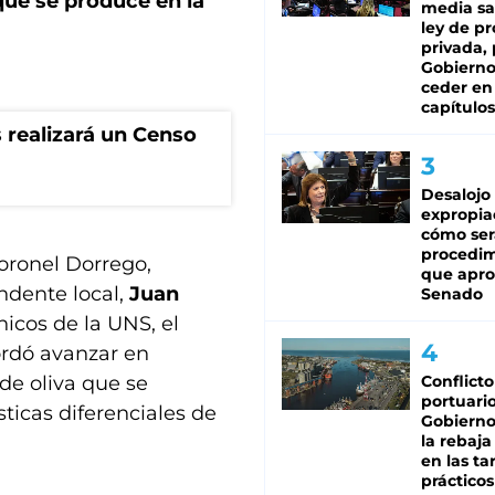
 que se produce en la
media sa
ley de p
privada, 
Gobierno
ceder en
capítulos
 realizará un Censo
Desalojo
expropia
cómo ser
procedi
Coronel Dorrego,
que apro
ndente local,
Juan
Senado
nicos de la UNS, el
ordó avanzar en
 de oliva que se
Conflicto
portuario
sticas diferenciales de
Gobierno 
la rebaja
en las tar
prácticos