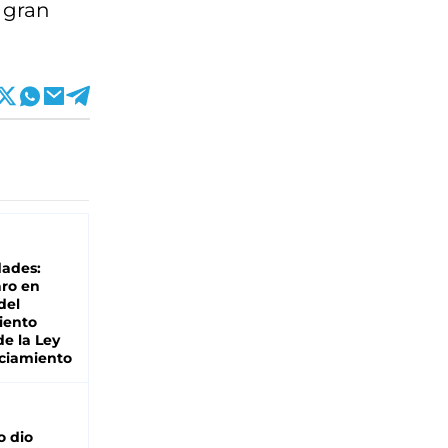
n gran
dades:
ro en
del
iento
de la Ley
ciamiento
o dio