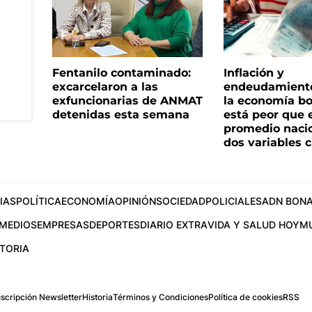
Fentanilo contaminado:
Inflación y
excarcelaron a las
endeudamiento 
exfuncionarias de ANMAT
la economía b
detenidas esta semana
está peor que 
promedio naci
dos variables 
IAS
POLÍTICA
ECONOMÍA
OPINIÓN
SOCIEDAD
POLICIALES
ADN BONA
MEDIOS
EMPRESAS
DEPORTES
DIARIO EXTRA
VIDA Y SALUD HOY
M
STORIA
scripción Newsletter
Historia
Términos y Condiciones
Política de cookies
RSS