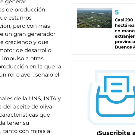
te generar
as de producción
rque estamos
Casi 290 
ión, pero con más
hectárea
en mano
nte un gran generador
extranjer
e creciendo y que
provinci
Buenos A
motor de desarrollo
a impulso a otras
roducción en la que la
n rol clave”, señaló el
nales de la UNS, INTA y
 del aceite de oliva
características que
da tener su
, tanto con miras al
¡Suscribite a