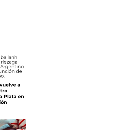
 vuelve a
atro
a Plata en
ión