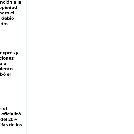
nción a la
ropiedad
pero el
 debió
 dos
 exprés y
ciones:
á el
miento
bó el
: el
oficializó
 del 20%
ifas de los