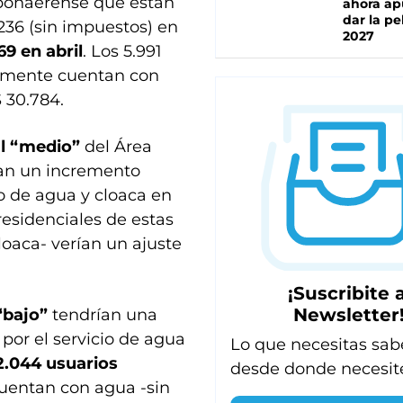
 bonaerense que están
ahora ap
dar la pe
236 (sin impuestos) en
2027
69 en abril
. Los 5.991
lamente cuentan con
$ 30.784.
al “medio”
del Área
ían un incremento
io de agua y cloaca en
residenciales de estas
oaca- verían un ajuste
¡Suscribite a
Newsletter
“bajo”
tendrían una
 por el servicio de agua
Lo que necesitas sab
2.044 usuarios
desde donde necesit
uentan con agua -sin