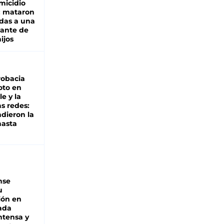
micidio
: mataron
das a una
lante de
hijos
robacia
oto en
le y la
as redes:
ndieron la
hasta
nse
u
ión en
ada
intensa y