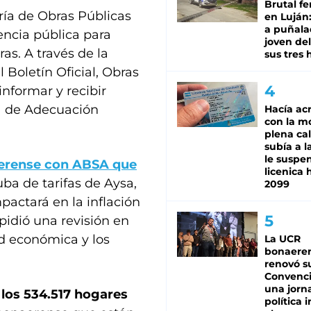
Brutal fe
ría de Obras Públicas
en Luján
a puñala
encia pública para
joven de
as. A través de la
sus tres 
 Boletín Oficial, Obras
informar y recibir
a de Adecuación
Hacía ac
con la m
plena cal
subía a l
le suspe
naerense con ABSA que
licenica 
uba de tarifas de Aysa,
2099
pactará en la inflación
idió una revisión en
ad económica y los
La UCR
bonaere
renovó s
Convenc
una jorn
,
los 534.517 hogares
política 