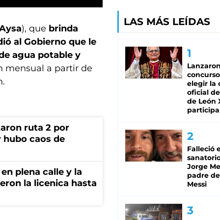
LAS MÁS LEÍDAS
Aysa
), que
brinda
dió al Gobierno que le
de agua potable y
Lanzaro
n mensual a partir de
concurso
n.
elegir la
oficial de
de León 
participa
aron ruta 2 por
y hubo caos de
Falleció 
sanatorio
Jorge Mes
en plena calle y la
padre de
eron la licenica hasta
Messi