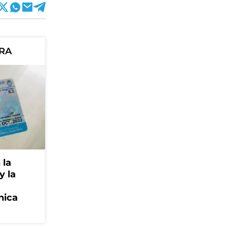
ORA
 la
y la
nica