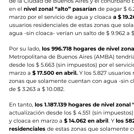
de la Ciudad de Buenos Aires y el conurbano
en el
nivel zonal “alto” pasarían
de pagar $ 6.
marzo por el servicio de agua y cloaca
a $ 19.2
usuarios residenciales de estas zonas que so
agua -sin cloaca- verían un salto de $ 9.962 a 
Por su lado,
los 996.718 hogares de nivel zon
Metropolitana de Buenos Aires (AMBA) tendr
desde los $ 5.663 (sin impuestos) por el servic
marzo a
$ 17.500 en abril.
Y los 5.827 usuarios 
zonas que solamente cuentan con agua -sin cl
de $ 3.263 a $ 10.082.
En tanto,
los 1.187.139 hogares de nivel zonal 
actualización desde los $ 4.551 (sin impuestos)
y cloaca en marzo a
$ 14.062 en abril
. Y
los 58
residenciales
de estas zonas que solamente c