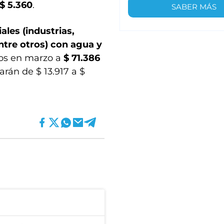
$ 5.360
.
SABER MÁS
ales (industrias,
entre otros) con agua y
os en marzo a
$ 71.386
arán de $ 13.917 a $