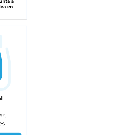
unta a
lea en
l
!
er,
es