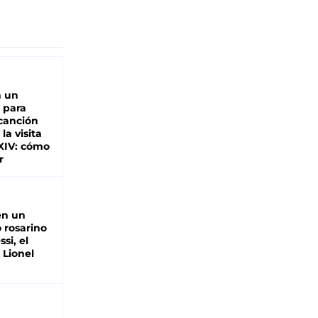
n un
 para
 canción
 la visita
XIV: cómo
r
en un
 rosarino
si, el
 Lionel