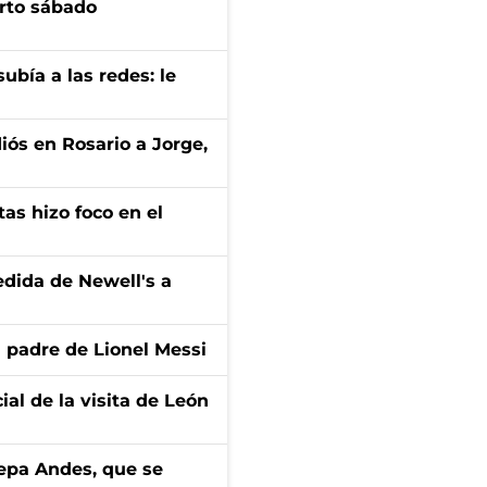
arto sábado
ubía a las redes: le
diós en Rosario a Jorge,
tas hizo foco en el
edida de Newell's a
l padre de Lionel Messi
ial de la visita de León
cepa Andes, que se