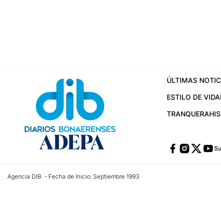
ÚLTIMAS NOTIC
ESTILO DE VIDA
TRANQUERA
HI
Su
Agencia DIB - Fecha de Inicio: Septiembre 1993
Contactos:
publicidad@dib.com.ar
/
vpignaton@dib.com.ar
/
avisosdib@gmail
Dirección de las oficinas: Calle 48 Nº 726 Piso 4, La Plata; Provincia de Buen
Teléfono: +5492215022421 - Whatsapp: +5492215031783
Email:
administracion@dib.com.ar
Registro DNDA Nº 32644856