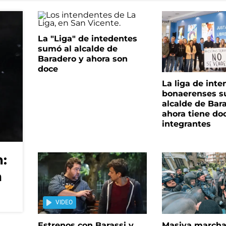
La "Liga" de intedentes
sumó al alcalde de
Baradero y ahora son
doce
La liga de int
bonaerenses s
alcalde de Bar
ahora tiene do
integrantes
:
a
VIDEO
Estrenos con Barassi y
Masiva marcha 