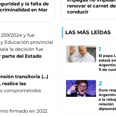
impagas no impida
guridad y la falta de
renovar el carnet de
 criminalidad en Mar
conducir
LAS MÁS LEÍDAS
 259/2024 y fue
 y Educación provincial
la la decisión fue
r parte del Estado
El papa 
estará en
Argentina
11 de no
nsión transitoria (…)
 realice las
os comprometidos
Dura res
Argentina
a la reba
relación
diplomát
enio firmado en 2022