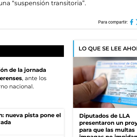
una “suspensión transitoria”.
Para compartir:
LO QUE SE LEE AH
ón de la jornada
aerenses
, ante los
rno nacional.
: nueva pista pone el
Diputados de LLA
cada
presentaron un pro
para que las multas