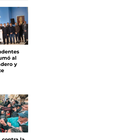
endentes
umó al
adero y
ce
contra la