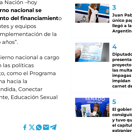
la Nación –hoy
rno nacional se
Juan Pabl
nto del financiamient
o
único pa
ntes y equipos
llegó a la
Argentin
a implementación de la
 años”.
Diputado
ierno nacional a cargo
presenta
las políticas
proyecto
las mult
to, como el Programa
impagas
ma hacia la
impidan 
carnet d
endida, Conectar
nte, Educación Sexual
El gobie
consiguió
y tuvo qu
el capítu
extranjer