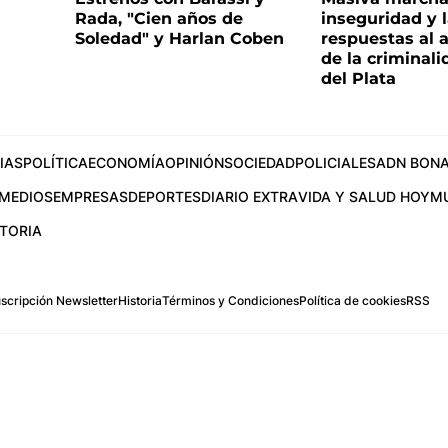
Rada, "Cien años de
inseguridad y l
Soledad" y Harlan Coben
respuestas al
de la criminal
del Plata
IAS
POLÍTICA
ECONOMÍA
OPINIÓN
SOCIEDAD
POLICIALES
ADN BONA
MEDIOS
EMPRESAS
DEPORTES
DIARIO EXTRA
VIDA Y SALUD HOY
M
STORIA
scripción Newsletter
Historia
Términos y Condiciones
Política de cookies
RSS
.com
os Aires, Argentina