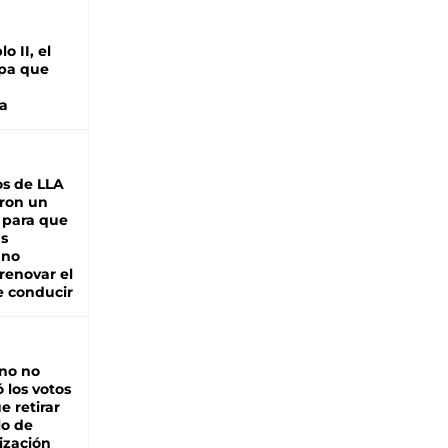
o II, el
pa que
a
s de LLA
ron un
 para que
as
 no
renovar el
e conducir
rno no
 los votos
e retirar
lo de
ización