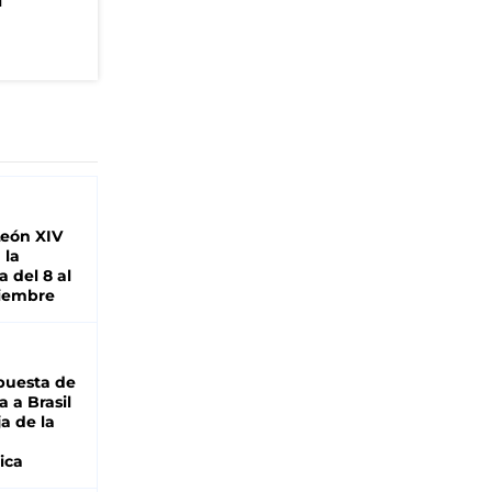
n
León XIV
 la
 del 8 al
viembre
puesta de
 a Brasil
ja de la
ica