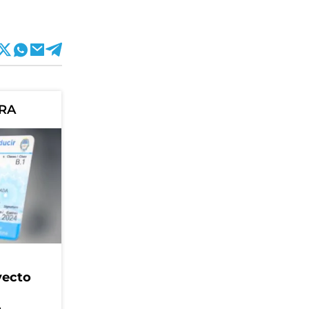
ORA
yecto