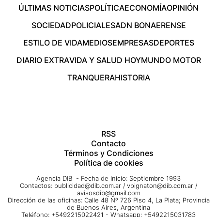
ÚLTIMAS NOTICIAS
POLÍTICA
ECONOMÍA
OPINIÓN
SOCIEDAD
POLICIALES
ADN BONAERENSE
ESTILO DE VIDA
MEDIOS
EMPRESAS
DEPORTES
DIARIO EXTRA
VIDA Y SALUD HOY
MUNDO MOTOR
TRANQUERA
HISTORIA
RSS
Contacto
Términos y Condiciones
Política de cookies
Agencia DIB - Fecha de Inicio: Septiembre 1993
Contactos:
publicidad@dib.com.ar
/
vpignaton@dib.com.ar
/
avisosdib@gmail.com
Dirección de las oficinas: Calle 48 Nº 726 Piso 4, La Plata; Provincia
de Buenos Aires, Argentina
Teléfono: +5492215022421 - Whatsapp: +5492215031783