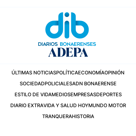
ÚLTIMAS NOTICIAS
POLÍTICA
ECONOMÍA
OPINIÓN
SOCIEDAD
POLICIALES
ADN BONAERENSE
ESTILO DE VIDA
MEDIOS
EMPRESAS
DEPORTES
DIARIO EXTRA
VIDA Y SALUD HOY
MUNDO MOTOR
TRANQUERA
HISTORIA