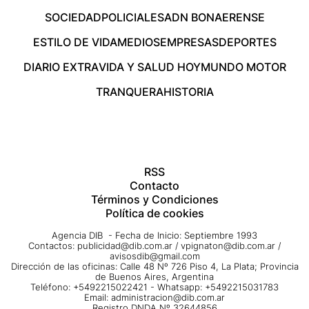
SOCIEDAD
POLICIALES
ADN BONAERENSE
ESTILO DE VIDA
MEDIOS
EMPRESAS
DEPORTES
DIARIO EXTRA
VIDA Y SALUD HOY
MUNDO MOTOR
TRANQUERA
HISTORIA
RSS
Contacto
Términos y Condiciones
Política de cookies
Agencia DIB - Fecha de Inicio: Septiembre 1993
Contactos:
publicidad@dib.com.ar
/
vpignaton@dib.com.ar
/
avisosdib@gmail.com
Dirección de las oficinas: Calle 48 Nº 726 Piso 4, La Plata; Provincia
de Buenos Aires, Argentina
Teléfono: +5492215022421 - Whatsapp: +5492215031783
Email:
administracion@dib.com.ar
Registro DNDA Nº 32644856