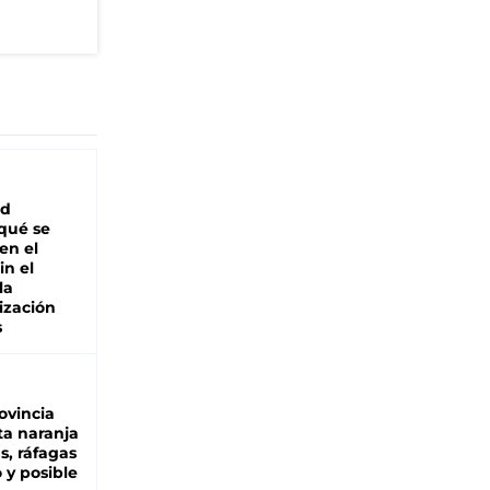
ad
 qué se
en el
in el
la
ización
s
ovincia
ta naranja
as, ráfagas
 y posible