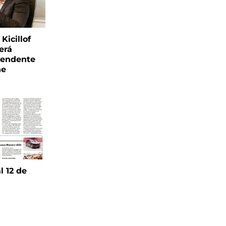
Kicillof
erá
tendente
ne
l 12 de
6