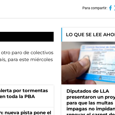
Para compartir:
LO QUE SE LEE AH
otro paro de colectivos
aís, para este miércoles
 alerta por tormentas
Diputados de LLA
 en toda la PBA
presentaron un pro
para que las multas
impagas no impida
: nueva pista pone el
renovar el carnet de