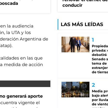
mboscada
conducir
LAS MÁS LEÍDAS
en la audiencia
ón, la UTA y los
ederación Argentina de
atap).
Propied
privada:
debatirá 
alidades en las que
Senado s
tema de 
 la medida de acción
extranjer
de tierra
Media pr
bajo aler
no generará aporte
por lluvi
cuentra vigente el
de viento