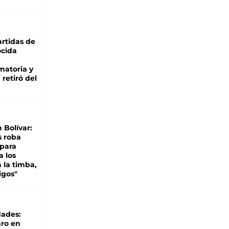
rtidas de
cida
matoria y
retiró del
n Bolívar:
s roba
 para
a los
 la timba,
igos"
dades:
ro en