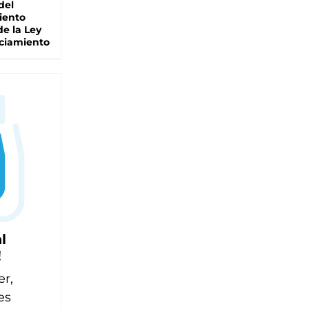
del
iento
de la Ley
ciamiento
l
!
er,
es