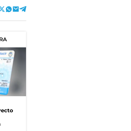
ORA
yecto
n