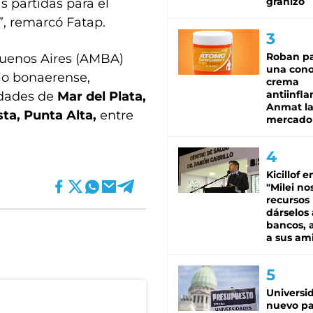
granizo
 partidas para el
”, remarcó Fatap.
Roban pa
 Buenos Aires (AMBA)
una cono
rio bonaerense,
crema
antiinfla
idades de
Mar del Plata,
Anmat la 
sta, Punta Alta,
entre
mercado
Kicillof e
"Milei no
recursos
dárselos 
bancos, a
a sus am
Universi
nuevo pa