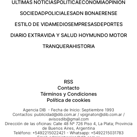
ÚLTIMAS NOTICIAS
POLÍTICA
ECONOMÍA
OPINIÓN
SOCIEDAD
POLICIALES
ADN BONAERENSE
ESTILO DE VIDA
MEDIOS
EMPRESAS
DEPORTES
DIARIO EXTRA
VIDA Y SALUD HOY
MUNDO MOTOR
TRANQUERA
HISTORIA
RSS
Contacto
Términos y Condiciones
Política de cookies
Agencia DIB - Fecha de Inicio: Septiembre 1993
Contactos:
publicidad@dib.com.ar
/
vpignaton@dib.com.ar
/
avisosdib@gmail.com
Dirección de las oficinas: Calle 48 Nº 726 Piso 4, La Plata; Provincia
de Buenos Aires, Argentina
Teléfono: +5492215022421 - Whatsapp: +5492215031783