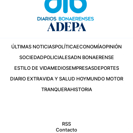
ÚLTIMAS NOTICIAS
POLÍTICA
ECONOMÍA
OPINIÓN
SOCIEDAD
POLICIALES
ADN BONAERENSE
ESTILO DE VIDA
MEDIOS
EMPRESAS
DEPORTES
DIARIO EXTRA
VIDA Y SALUD HOY
MUNDO MOTOR
TRANQUERA
HISTORIA
RSS
Contacto