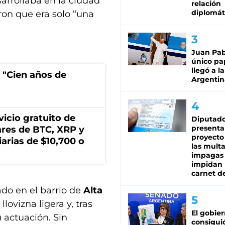
arrollaba en la ciudad
relación
diplomát
on que era solo “una
Juan Pabl
único pa
llegó a la
 "Cien años de
Argentin
icio gratuito de
Diputado
presenta
lares de BTC, XRP y
proyecto
arias de $10,700 o
las mult
impagas
impidan 
carnet d
cado en el barrio de
Alta
lovizna ligera y, tras
El gobie
 actuación. Sin
consiguió