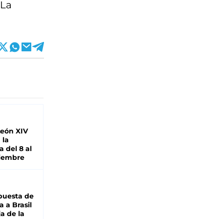
 La
León XIV
 la
 del 8 al
viembre
puesta de
 a Brasil
ja de la