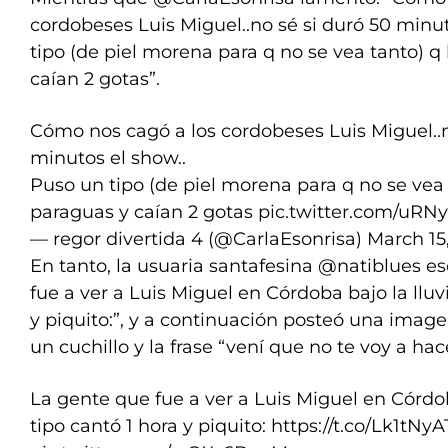
cordobeses Luis Miguel..no sé si duró 50 minu
tipo (de piel morena para q no se vea tanto) q
caían 2 gotas”.
Cómo nos cagó a los cordobeses Luis Miguel..n
minutos el show..
Puso un tipo (de piel morena para q no se vea 
paraguas y caían 2 gotas
pic.twitter.com/uRN
— regor divertida 4 (@CarlaEsonrisa)
March 15
En tanto, la usuaria santafesina @natiblues es
fue a ver a Luis Miguel en Córdoba bajo la lluvi
y piquito:”, y a continuación posteó una ima
un cuchillo y la frase “vení que no te voy a hac
La gente que fue a ver a Luis Miguel en Córdoba
tipo cantó 1 hora y piquito:
https://t.co/Lk1tNy