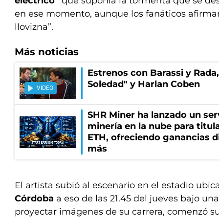
eléctrico”
que suponía la tormenta que se des
en ese momento, aunque los fanáticos afirmar
llovizna”.
Más noticias
Estrenos con Barassi y Rada,
Soledad" y Harlan Coben
VIDEO
SHR Miner ha lanzado un serv
minería en la nube para titu
ETH, ofreciendo ganancias di
más
El artista subió al escenario en el estadio ubi
Córdoba
a eso de las 21.45 del jueves bajo una l
proyectar imágenes de su carrera, comenzó su