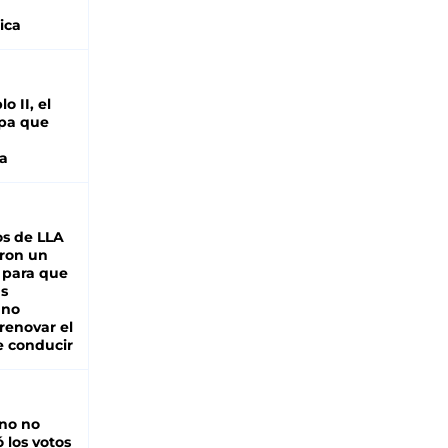
ica
o II, el
pa que
a
s de LLA
ron un
 para que
as
 no
renovar el
e conducir
rno no
 los votos