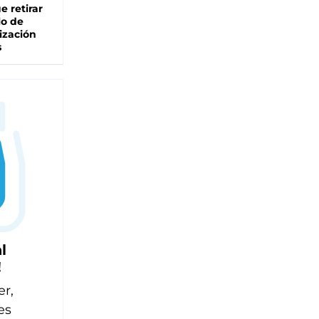
e retirar
lo de
ización
s
l
!
er,
es