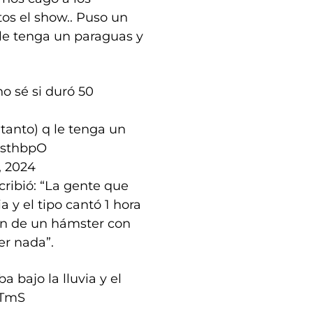
tos el show.. Puso un
 le tenga un paraguas y
o sé si duró 50
tanto) q le tenga un
ysthbpO
, 2024
cribió: “La gente que
a y el tipo cantó 1 hora
gen de un hámster con
er nada”.
 bajo la lluvia y el
ATmS