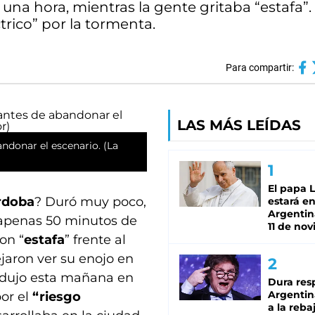
una hora, mientras la gente gritaba “estafa”.
trico” por la tormenta.
Para compartir:
LAS MÁS LEÍDAS
ndonar el escenario. (La
El papa 
rdoba
? Duró muy poco,
estará en
Argentina
 apenas 50 minutos de
11 de no
on “
estafa
” frente al
jaron ver su enojo en
 adujo esta mañana en
Dura res
Argentina
or el
“riesgo
a la reba