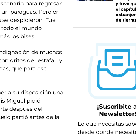
scenario para regresar
y tuvo qu
el capítu
un paraguas. Pero en
extranjer
s se despidieron. Fue
de tierra
 todo el mundo
más los bises.
 indignación de muchos
on gritos de “estafa”, y
adas, que para ese
.
ner a su disposición una
is Miguel pidió
¡Suscribite a
nte después del
Newsletter
elo partió antes de la
Lo que necesitas sab
desde donde necesit