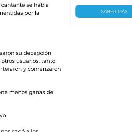
 cantante se había
SABER MÁS
mentidas por la
saron su decepción
 otros usuarios, tanto
enteraron y comenzaron
tiene menos ganas de
 yo
nos cagó a los