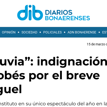
OPINIÓN
SOCIEDAD
POLICIALES
ADN BONAERENSE
ES
15 de marzo d
luvia”: indignació
obés por el breve
guel
nstituto en su único espectáculo del año en l