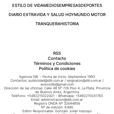
ESTILO DE VIDA
MEDIOS
EMPRESAS
DEPORTES
DIARIO EXTRA
VIDA Y SALUD HOY
MUNDO MOTOR
TRANQUERA
HISTORIA
RSS
Contacto
Términos y Condiciones
Política de cookies
Agencia DIB - Fecha de Inicio: Septiembre 1993
Contactos:
publicidad@dib.com.ar
/
vpignaton@dib.com.ar
/
avisosdib@gmail.com
Dirección de las oficinas: Calle 48 Nº 726 Piso 4, La Plata; Provincia
de Buenos Aires, Argentina
Teléfono: +5492215022421 - Whatsapp: +5492215031783
Email:
administracion@dib.com.ar
Registro DNDA Nº 32644856
Nº de edición: 9.890
Editor Responsable: Gonzalo Julián Irazoqui