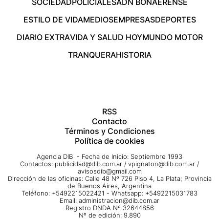
SOCIEDAD
POLICIALES
ADN BONAERENSE
ESTILO DE VIDA
MEDIOS
EMPRESAS
DEPORTES
DIARIO EXTRA
VIDA Y SALUD HOY
MUNDO MOTOR
TRANQUERA
HISTORIA
RSS
Contacto
Términos y Condiciones
Política de cookies
Agencia DIB - Fecha de Inicio: Septiembre 1993
Contactos:
publicidad@dib.com.ar
/
vpignaton@dib.com.ar
/
avisosdib@gmail.com
Dirección de las oficinas: Calle 48 Nº 726 Piso 4, La Plata; Provincia
de Buenos Aires, Argentina
Teléfono: +5492215022421 - Whatsapp: +5492215031783
Email:
administracion@dib.com.ar
Registro DNDA Nº 32644856
Nº de edición: 9.890