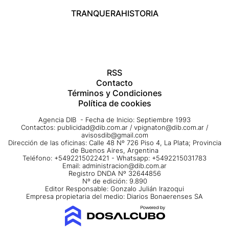
TRANQUERA
HISTORIA
RSS
Contacto
Términos y Condiciones
Política de cookies
Agencia DIB - Fecha de Inicio: Septiembre 1993
Contactos:
publicidad@dib.com.ar
/
vpignaton@dib.com.ar
/
avisosdib@gmail.com
Dirección de las oficinas: Calle 48 Nº 726 Piso 4, La Plata; Provincia
de Buenos Aires, Argentina
Teléfono: +5492215022421 - Whatsapp: +5492215031783
Email:
administracion@dib.com.ar
Registro DNDA Nº 32644856
Nº de edición: 9.890
Editor Responsable: Gonzalo Julián Irazoqui
Empresa propietaria del medio: Diarios Bonaerenses SA