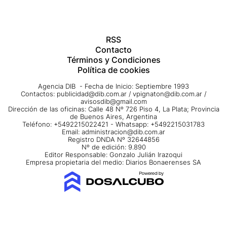
RSS
Contacto
Términos y Condiciones
Política de cookies
Agencia DIB - Fecha de Inicio: Septiembre 1993
Contactos:
publicidad@dib.com.ar
/
vpignaton@dib.com.ar
/
avisosdib@gmail.com
Dirección de las oficinas: Calle 48 Nº 726 Piso 4, La Plata; Provincia
de Buenos Aires, Argentina
Teléfono: +5492215022421 - Whatsapp: +5492215031783
Email:
administracion@dib.com.ar
Registro DNDA Nº 32644856
Nº de edición: 9.890
Editor Responsable: Gonzalo Julián Irazoqui
Empresa propietaria del medio: Diarios Bonaerenses SA