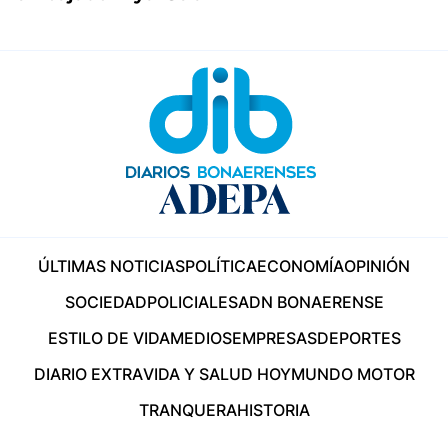
ÚLTIMAS NOTICIAS
POLÍTICA
ECONOMÍA
OPINIÓN
SOCIEDAD
POLICIALES
ADN BONAERENSE
ESTILO DE VIDA
MEDIOS
EMPRESAS
DEPORTES
DIARIO EXTRA
VIDA Y SALUD HOY
MUNDO MOTOR
TRANQUERA
HISTORIA