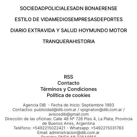
SOCIEDAD
POLICIALES
ADN BONAERENSE
ESTILO DE VIDA
MEDIOS
EMPRESAS
DEPORTES
DIARIO EXTRA
VIDA Y SALUD HOY
MUNDO MOTOR
TRANQUERA
HISTORIA
RSS
Contacto
Términos y Condiciones
Política de cookies
Agencia DIB - Fecha de Inicio: Septiembre 1993
Contactos:
publicidad@dib.com.ar
/
vpignaton@dib.com.ar
/
avisosdib@gmail.com
Dirección de las oficinas: Calle 48 Nº 726 Piso 4, La Plata; Provincia
de Buenos Aires, Argentina
Teléfono: +5492215022421 - Whatsapp: +5492215031783
Email:
administracion@dib.com.ar