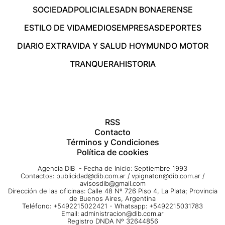
SOCIEDAD
POLICIALES
ADN BONAERENSE
ESTILO DE VIDA
MEDIOS
EMPRESAS
DEPORTES
DIARIO EXTRA
VIDA Y SALUD HOY
MUNDO MOTOR
TRANQUERA
HISTORIA
RSS
Contacto
Términos y Condiciones
Política de cookies
Agencia DIB - Fecha de Inicio: Septiembre 1993
Contactos:
publicidad@dib.com.ar
/
vpignaton@dib.com.ar
/
avisosdib@gmail.com
Dirección de las oficinas: Calle 48 Nº 726 Piso 4, La Plata; Provincia
de Buenos Aires, Argentina
Teléfono: +5492215022421 - Whatsapp: +5492215031783
Email:
administracion@dib.com.ar
Registro DNDA Nº 32644856