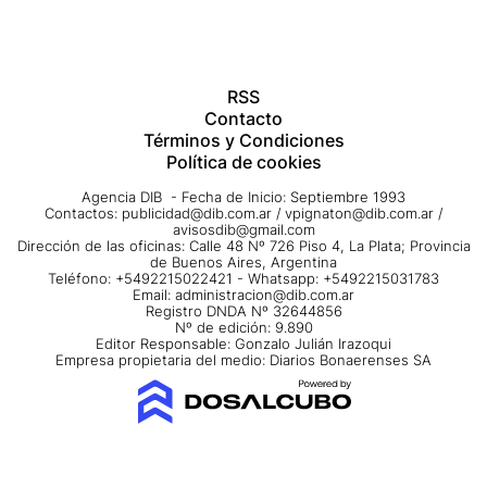
RSS
Contacto
Términos y Condiciones
Política de cookies
Agencia DIB - Fecha de Inicio: Septiembre 1993
Contactos:
publicidad@dib.com.ar
/
vpignaton@dib.com.ar
/
avisosdib@gmail.com
Dirección de las oficinas: Calle 48 Nº 726 Piso 4, La Plata; Provincia
de Buenos Aires, Argentina
Teléfono: +5492215022421 - Whatsapp: +5492215031783
Email:
administracion@dib.com.ar
Registro DNDA Nº 32644856
Nº de edición: 9.890
Editor Responsable: Gonzalo Julián Irazoqui
Empresa propietaria del medio: Diarios Bonaerenses SA