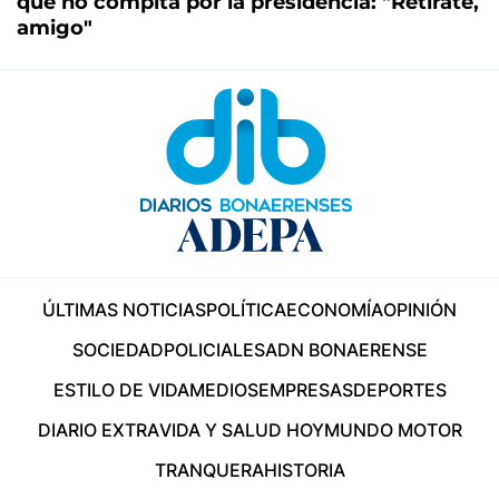
que no compita por la presidencia: "Retirate,
amigo"
ÚLTIMAS NOTICIAS
POLÍTICA
ECONOMÍA
OPINIÓN
SOCIEDAD
POLICIALES
ADN BONAERENSE
ESTILO DE VIDA
MEDIOS
EMPRESAS
DEPORTES
DIARIO EXTRA
VIDA Y SALUD HOY
MUNDO MOTOR
TRANQUERA
HISTORIA