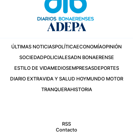
ÚLTIMAS NOTICIAS
POLÍTICA
ECONOMÍA
OPINIÓN
SOCIEDAD
POLICIALES
ADN BONAERENSE
ESTILO DE VIDA
MEDIOS
EMPRESAS
DEPORTES
DIARIO EXTRA
VIDA Y SALUD HOY
MUNDO MOTOR
TRANQUERA
HISTORIA
RSS
Contacto