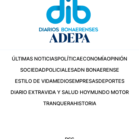
ÚLTIMAS NOTICIAS
POLÍTICA
ECONOMÍA
OPINIÓN
SOCIEDAD
POLICIALES
ADN BONAERENSE
ESTILO DE VIDA
MEDIOS
EMPRESAS
DEPORTES
DIARIO EXTRA
VIDA Y SALUD HOY
MUNDO MOTOR
TRANQUERA
HISTORIA