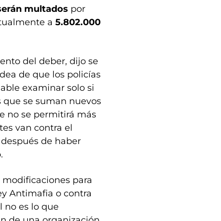
serán multados
por
actualmente a
5.802.000
nto del deber, dijo se
dea de que los policías
nable examinar solo si
es que se suman nuevos
ue no se permitirá más
tes van contra el
 después de haber
.
s modificaciones para
ey Antimafia o contra
l no es lo que
an de una organización