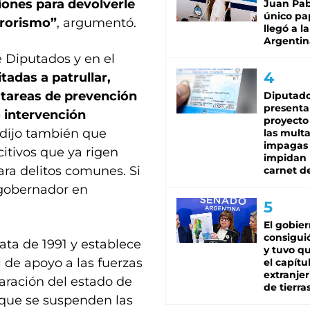
iones para devolverle
Juan Pabl
único pa
rrorismo”
, argumentó.
llegó a la
Argentin
 Diputados y en el
adas a patrullar,
r tareas de prevención
Diputado
presenta
o intervención
proyecto
Y dijo también que
las mult
impagas
citivos que ya rigen
impidan 
ara delitos comunes. Si
carnet d
 gobernador en
El gobie
consiguió
data de 1991 y establece
y tuvo qu
 de apoyo a las fuerzas
el capítu
extranjer
laración del estado de
de tierra
orque se suspenden las