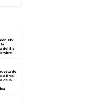
León XIV
 la
 del 8 al
viembre
puesta de
 a Brasil
ja de la
ica