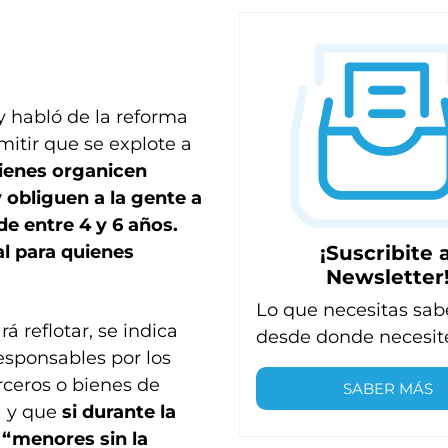
y habló de la reforma
mitir que se explote a
ienes organicen
 obliguen a la gente a
de entre 4 y 6 años.
¡Suscribite a
al para quienes
Newsletter
Lo que necesitas sab
á reflotar, se indica
desde donde necesit
esponsables por los
rceros o bienes de
SABER MÁS
a y que
si durante la
n “menores sin la