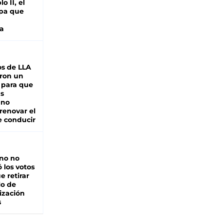
o II, el
pa que
a
s de LLA
ron un
 para que
as
 no
renovar el
e conducir
rno no
 los votos
e retirar
lo de
ización
s