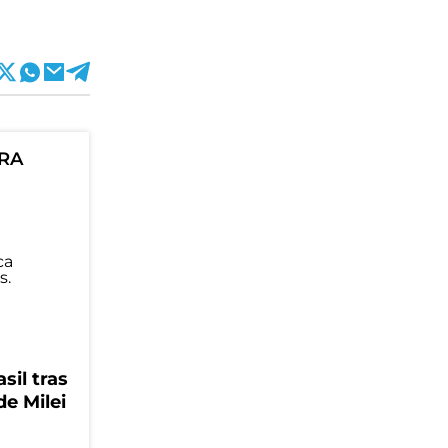
ORA
sil tras
de Milei