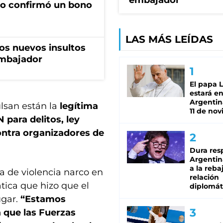
embajador
no confirmó un bono
LAS MÁS LEÍDAS
los nuevos insultos
 embajador
El papa 
estará en
Argentina
ulsan están la
legítima
11 de no
 para delitos, ley
ontra organizadores de
Dura res
Argentina
a la reba
la de violencia narco en
relación
tica que hizo que el
diplomát
ugar.
“Estamos
a que las Fuerzas