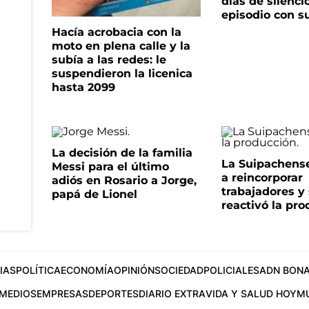
días de silenci
episodio con s
Hacía acrobacia con la
moto en plena calle y la
subía a las redes: le
suspendieron la licenica
hasta 2099
La decisión de la familia
La Suipachens
Messi para el último
a reincorporar
adiós en Rosario a Jorge,
trabajadores y
papá de Lionel
reactivó la pr
IAS
POLÍTICA
ECONOMÍA
OPINIÓN
SOCIEDAD
POLICIALES
ADN BONA
MEDIOS
EMPRESAS
DEPORTES
DIARIO EXTRA
VIDA Y SALUD HOY
M