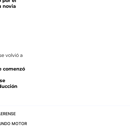
o por el
u novia
e comenzó
 se
oducción
ERENSE
UNDO MOTOR