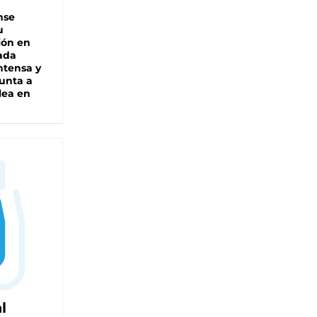
nse
u
ión en
ada
intensa y
unta a
lea en
l