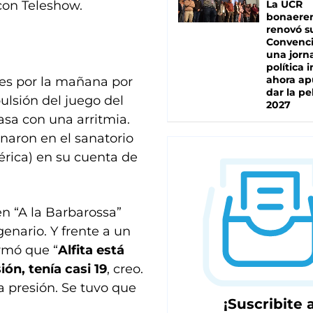
con Teleshow.
La UCR
bonaere
renovó s
Convenc
una jorn
política 
ahora ap
ves por la mañana por
dar la pe
ulsión del juego del
2027
asa con una arritmia.
rnaron en el sanatorio
rica) en su cuenta de
n “A la Barbarossa”
genario. Y frente a un
rmó que “
Alfita está
ión, tenía casi 19
, creo.
a presión. Se tuvo que
¡Suscribite a