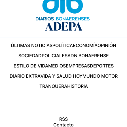
ÚLTIMAS NOTICIAS
POLÍTICA
ECONOMÍA
OPINIÓN
SOCIEDAD
POLICIALES
ADN BONAERENSE
ESTILO DE VIDA
MEDIOS
EMPRESAS
DEPORTES
DIARIO EXTRA
VIDA Y SALUD HOY
MUNDO MOTOR
TRANQUERA
HISTORIA
RSS
Contacto