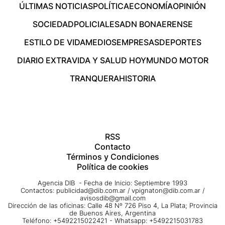
ÚLTIMAS NOTICIAS
POLÍTICA
ECONOMÍA
OPINIÓN
SOCIEDAD
POLICIALES
ADN BONAERENSE
ESTILO DE VIDA
MEDIOS
EMPRESAS
DEPORTES
DIARIO EXTRA
VIDA Y SALUD HOY
MUNDO MOTOR
TRANQUERA
HISTORIA
RSS
Contacto
Términos y Condiciones
Política de cookies
Agencia DIB - Fecha de Inicio: Septiembre 1993
Contactos:
publicidad@dib.com.ar
/
vpignaton@dib.com.ar
/
avisosdib@gmail.com
Dirección de las oficinas: Calle 48 Nº 726 Piso 4, La Plata; Provincia
de Buenos Aires, Argentina
Teléfono: +5492215022421 - Whatsapp: +5492215031783