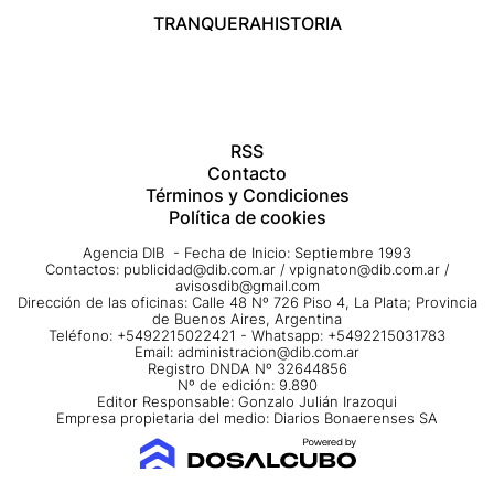
TRANQUERA
HISTORIA
RSS
Contacto
Términos y Condiciones
Política de cookies
Agencia DIB - Fecha de Inicio: Septiembre 1993
Contactos:
publicidad@dib.com.ar
/
vpignaton@dib.com.ar
/
avisosdib@gmail.com
Dirección de las oficinas: Calle 48 Nº 726 Piso 4, La Plata; Provincia
de Buenos Aires, Argentina
Teléfono: +5492215022421 - Whatsapp: +5492215031783
Email:
administracion@dib.com.ar
Registro DNDA Nº 32644856
Nº de edición: 9.890
Editor Responsable: Gonzalo Julián Irazoqui
Empresa propietaria del medio: Diarios Bonaerenses SA