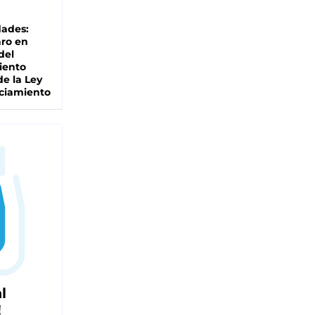
dades:
ro en
del
iento
de la Ley
ciamiento
l
!