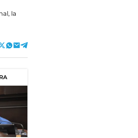
al, la
ORA