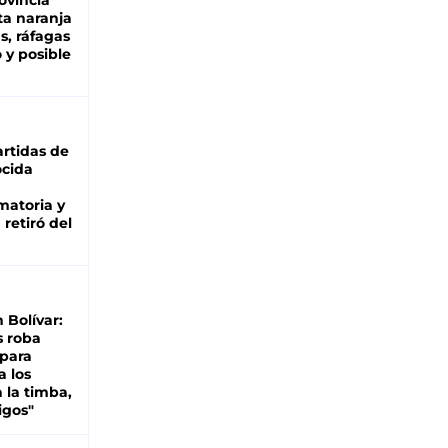
ovincia
ta naranja
as, ráfagas
 y posible
rtidas de
cida
matoria y
retiró del
n Bolívar:
s roba
 para
a los
 la timba,
igos"