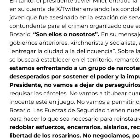
En tanto, el presidente Javier Milei, entrada la
en su cuenta de X/Twitter enviando las condole
joven que fue asesinado en la estación de serv
contundente para el crimen organizado que 
Rosario:
“Son ellos o nosotros”.
En su mensaje,
gobiernos anteriores, kirchnerista y socialista
“entregar la ciudad a la delincuencia”. Sobre l
se buscará establecer en el territorio, remarcó
estamos enfrentando a un grupo de narcoter
desesperados por sostener el poder y la imp
Presidente, no vamos a dejar de perseguirlo
requisar las cárceles. No vamos a titubear cua
inocente esté en juego. No vamos a permitir
Rosario. Las Fuerzas de Seguridad tienen nuest
para hacer lo que sea necesario para reinstaur
redoblar esfuerzos, encerrarlos, aislarlos, rec
libertad de los rosarinos. No negociamos, 