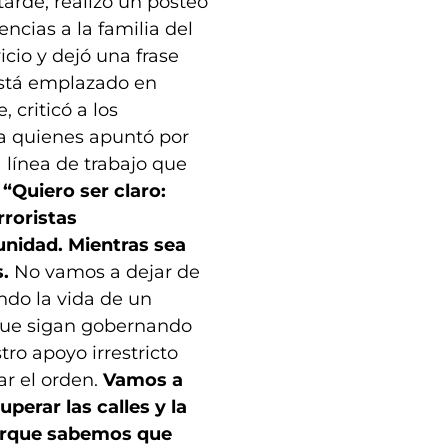
 tarde, realizó un posteo
ncias a la familia del
icio y dejó una frase
está emplazado en
 criticó a los
, a quienes apuntó por
a línea de trabajo que
:
“Quiero ser claro:
roristas
unidad. Mientras sea
s.
No vamos a dejar de
ndo la vida de un
 que sigan gobernando
ro apoyo irrestricto
ar el orden.
Vamos a
uperar las calles y la
porque sabemos que