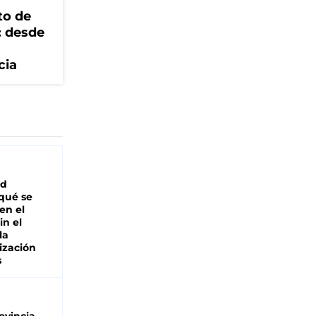
to de
: desde
cia
ad
 qué se
en el
in el
la
ización
s