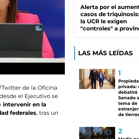
Alerta por el aumen
casos de triquinosis
la UCR le exigen
"controles" a provin
LAS MÁS LEÍDAS
Propied
privada:
Twitter de la Oficina
debatirá 
desde el Ejecutivo se
Senado s
tema de 
e
intervenir en la
extranjer
dad federales
, tras un
de tierra