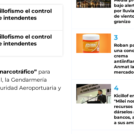
Media pr
bajo aler
illofismo el control
por lluvi
de viento
de intendentes
granizo
illofismo el control
de intendentes
Roban pa
una cono
crema
antiinfla
Anmat la 
narcotráfico”
para
mercado
ral, la Gendarmería
guridad Aeroportuaria y
Kicillof e
"Milei no
recursos
dárselos 
bancos, a
a sus am