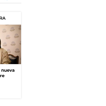
ORA
a nueva
bre