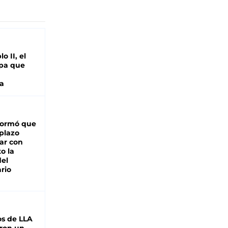
o II, el
pa que
a
formó que
 plazo
ar con
o la
del
rio
s de LLA