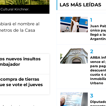
LAS MÁS LEÍDAS
Cultural Kirchner.
biará el nombre al
Juan Pabl
metros de la Casa
único pa
llegó a la
Argentin
ARBA in
los nuevos insultos
vence el
 embajador
para pag
descuent
cuota 4 
Inmobilia
 compra de tierras
Urbano
ue se vote el jueves
Diputado