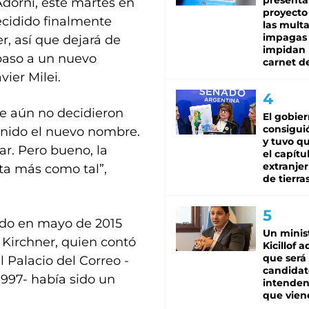
presenta
Adorni, este martes en
proyecto
ecidido finalmente
las mult
impagas
r, así que dejará de
impidan 
 paso a un nuevo
carnet d
ier Milei.
ue aún no decidieron
El gobie
consiguió
finido el nuevo nombre.
y tuvo qu
r. Pero bueno, la
el capítu
extranjer
ta más como tal”,
de tierra
rado en mayo de 2015
Un minis
 Kirchner, quien contó
Kicillof 
que será
 Palacio del Correo -
candidat
997- había sido un
intenden
que vien