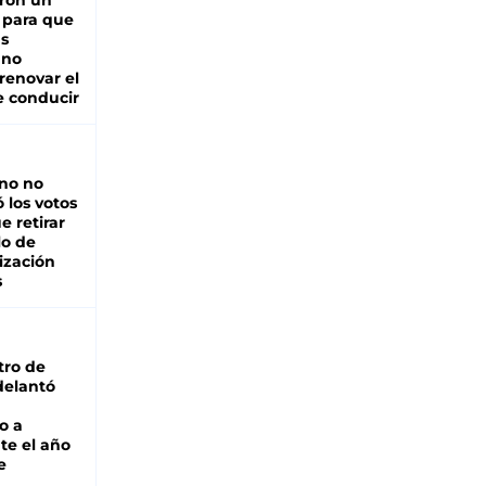
ron un
 para que
as
 no
renovar el
e conducir
rno no
 los votos
e retirar
lo de
ización
s
tro de
adelantó
o a
te el año
e