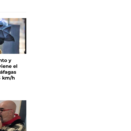
nto y
viene el
ráfagas
5 km/h