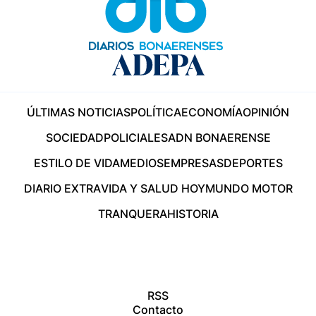
ÚLTIMAS NOTICIAS
POLÍTICA
ECONOMÍA
OPINIÓN
SOCIEDAD
POLICIALES
ADN BONAERENSE
ESTILO DE VIDA
MEDIOS
EMPRESAS
DEPORTES
DIARIO EXTRA
VIDA Y SALUD HOY
MUNDO MOTOR
TRANQUERA
HISTORIA
RSS
Contacto