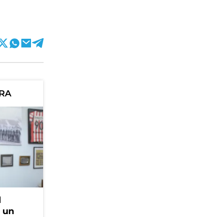
ORA
l
, un