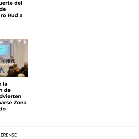
uerte del
 de
ro Rud a
e la
ón de
advierten
narse Zona
ado
ERENSE