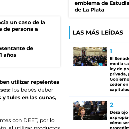
emblema de Estudi
de La Plata
cia un caso de la
e de persona a
LAS MÁS LEÍDAS
esentante de
1 años
El Senad
media sa
ley de p
privada, 
Gobierno
ben utilizar repelentes
ceder en
eses:
los bebés deber
capítulos
y tules en las cunas,
Desalojo
expropia
ntes con DEET, por lo
cómo ser
, al utilizar productos
procedi