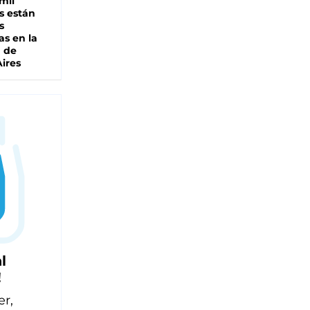
mil
s están
s
as en la
a de
ires
l
!
er,