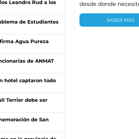
los Leandro Rud a los
desde donde necesit
SABER MÁS
emblema de Estudiantes
a firma Agua Pureza
uncionarias de ANMAT
n hotel captaron todo
l Terrier debe ser
onmemoración de San