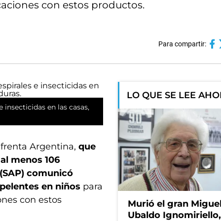
oxicaciones con estos productos.
Para compartir:
LO QUE SE LEE AH
 insecticidas en las casas,
frenta Argentina,
que
 al menos 106
a (SAP) comunicó
pelentes en niños
para
iones con estos
Murió el gran Migue
Ubaldo Ignomiriello