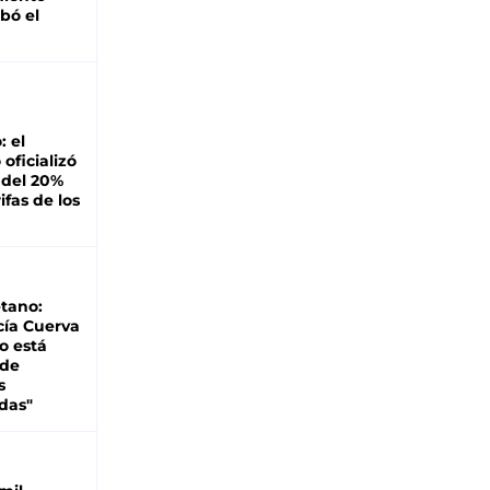
bó el
: el
oficializó
 del 20%
ifas de los
tano:
cía Cuerva
o está
 de
s
das"