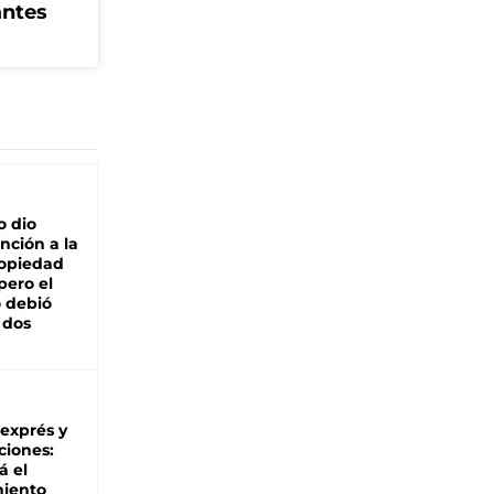
antes
o dio
nción a la
ropiedad
pero el
 debió
 dos
 exprés y
ciones:
á el
miento