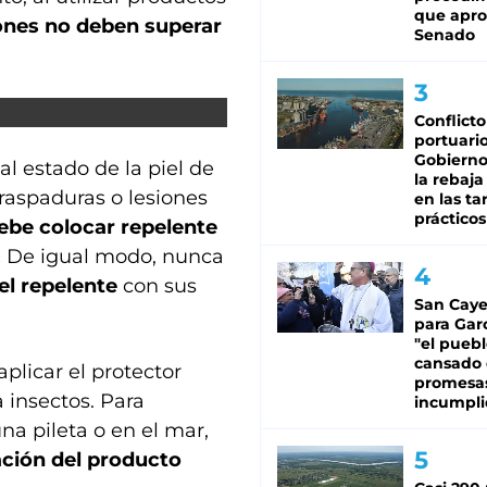
que apro
ones no deben superar
Senado
Conflicto
portuario
Gobierno 
l estado de la piel de
la rebaja
raspaduras o lesiones
en las tar
prácticos
ebe colocar repelente
.
De igual modo, nunca
el repelente
con sus
San Caye
para Gar
"el puebl
cansado
aplicar el protector
promesa
 insectos. Para
incumpli
na pileta o en el mar,
ación del producto