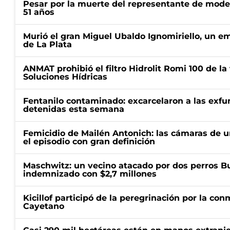
Pesar por la muerte del representante de mode
51 años
Murió el gran Miguel Ubaldo Ignomiriello, un 
de La Plata
ANMAT prohibió el filtro Hidrolit Romi 100 de l
Soluciones Hídricas
Fentanilo contaminado: excarcelaron a las exf
detenidas esta semana
Femicidio de Mailén Antonich: las cámaras de u
el episodio con gran definición
Maschwitz: un vecino atacado por dos perros Bul
indemnizado con $2,7 millones
Kicillof participó de la peregrinación por la c
Cayetano