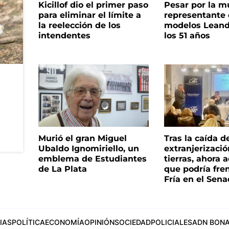
Kicillof dio el primer paso
Pesar por la m
para eliminar el límite a
representante
la reelección de los
modelos Leand
intendentes
los 51 años
Murió el gran Miguel
Tras la caída d
Ubaldo Ignomiriello, un
extranjerizaci
emblema de Estudiantes
tierras, ahora 
de La Plata
que podría fre
Fría en el Sen
IAS
POLÍTICA
ECONOMÍA
OPINIÓN
SOCIEDAD
POLICIALES
ADN BONA