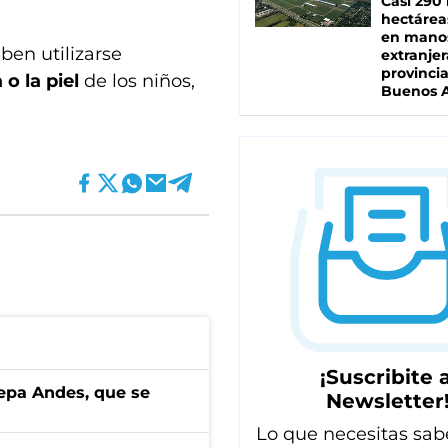
Casi 290 
hectárea
en mano
en utilizarse
extranjer
provinci
 o la piel
de los niños,
Buenos A
¡Suscribite a
cepa Andes, que se
Newsletter
Lo que necesitas sab