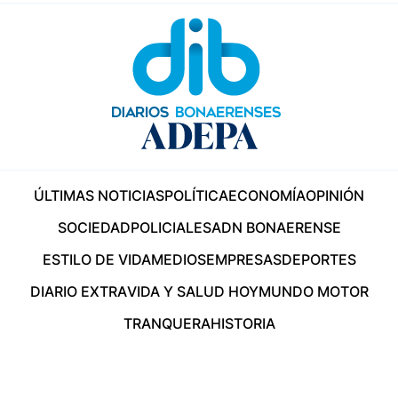
ÚLTIMAS NOTICIAS
POLÍTICA
ECONOMÍA
OPINIÓN
SOCIEDAD
POLICIALES
ADN BONAERENSE
ESTILO DE VIDA
MEDIOS
EMPRESAS
DEPORTES
DIARIO EXTRA
VIDA Y SALUD HOY
MUNDO MOTOR
TRANQUERA
HISTORIA