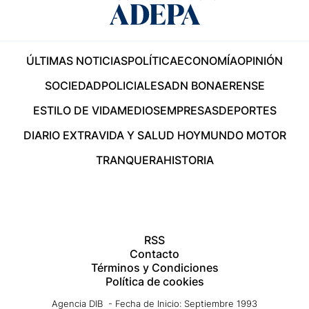
ÚLTIMAS NOTICIAS
POLÍTICA
ECONOMÍA
OPINIÓN
SOCIEDAD
POLICIALES
ADN BONAERENSE
ESTILO DE VIDA
MEDIOS
EMPRESAS
DEPORTES
DIARIO EXTRA
VIDA Y SALUD HOY
MUNDO MOTOR
TRANQUERA
HISTORIA
RSS
Contacto
Términos y Condiciones
Política de cookies
Agencia DIB - Fecha de Inicio: Septiembre 1993