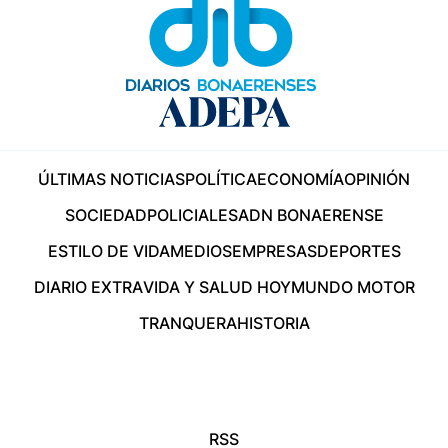
ÚLTIMAS NOTICIAS
POLÍTICA
ECONOMÍA
OPINIÓN
SOCIEDAD
POLICIALES
ADN BONAERENSE
ESTILO DE VIDA
MEDIOS
EMPRESAS
DEPORTES
DIARIO EXTRA
VIDA Y SALUD HOY
MUNDO MOTOR
TRANQUERA
HISTORIA
RSS