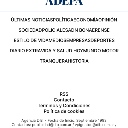
ÚLTIMAS NOTICIAS
POLÍTICA
ECONOMÍA
OPINIÓN
SOCIEDAD
POLICIALES
ADN BONAERENSE
ESTILO DE VIDA
MEDIOS
EMPRESAS
DEPORTES
DIARIO EXTRA
VIDA Y SALUD HOY
MUNDO MOTOR
TRANQUERA
HISTORIA
RSS
Contacto
Términos y Condiciones
Política de cookies
Agencia DIB - Fecha de Inicio: Septiembre 1993
Contactos:
publicidad@dib.com.ar
/
vpignaton@dib.com.ar
/