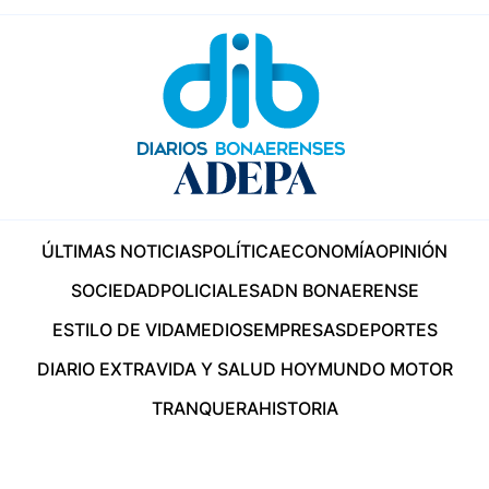
ÚLTIMAS NOTICIAS
POLÍTICA
ECONOMÍA
OPINIÓN
SOCIEDAD
POLICIALES
ADN BONAERENSE
ESTILO DE VIDA
MEDIOS
EMPRESAS
DEPORTES
DIARIO EXTRA
VIDA Y SALUD HOY
MUNDO MOTOR
TRANQUERA
HISTORIA