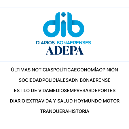
ÚLTIMAS NOTICIAS
POLÍTICA
ECONOMÍA
OPINIÓN
SOCIEDAD
POLICIALES
ADN BONAERENSE
ESTILO DE VIDA
MEDIOS
EMPRESAS
DEPORTES
DIARIO EXTRA
VIDA Y SALUD HOY
MUNDO MOTOR
TRANQUERA
HISTORIA