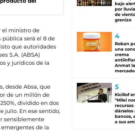
 producto del
bajo aler
por lluvi
de viento
granizo
 el ministro de
 pública será el 8 de
Roban pa
evisto que autoridades
una cono
es S.A. (ABSA)
crema
antiinfla
s y jurídicos de la
Anmat la 
mercado
s, desde Absa, que
dor de un millón de
Kicillof e
"Milei no
 250%, dividido en dos
recursos
 julio. En ese sentido,
dárselos 
bancos, a
er sensiblemente
a sus am
s emergentes de la