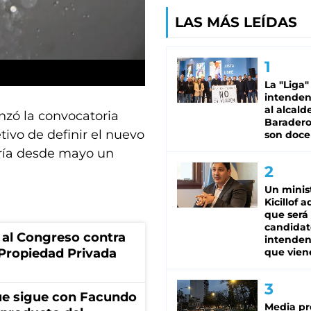
LAS MÁS LEÍDAS
La "Liga"
intende
al alcald
nzó la convocatoria
Baradero
tivo de definir el nuevo
son doce
sería desde mayo un
Un minis
Kicillof 
que será
candidat
 al Congreso contra
intenden
que vien
a Propiedad Privada
ue sigue con Facundo
Media pr