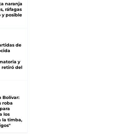
ta naranja
as, ráfagas
 y posible
rtidas de
cida
matoria y
retiró del
n Bolívar:
s roba
 para
a los
 la timba,
igos"