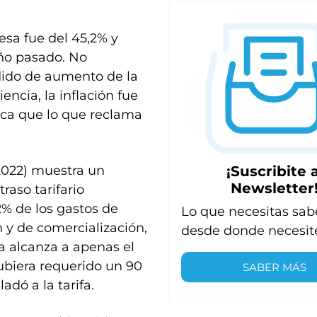
esa fue del 45,2% y
año pasado. No
dido de aumento de la
ncia, la inflación fue
fica que lo que reclama
¡Suscribite a
2022) muestra un
Newsletter
raso tarifario
2% de los gastos de
Lo que necesitas sab
n y de comercialización,
desde donde necesit
a alcanza a apenas el
hubiera requerido un 90
SABER MÁS
dó a la tarifa.