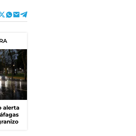
ORA
 alerta
ráfagas
granizo