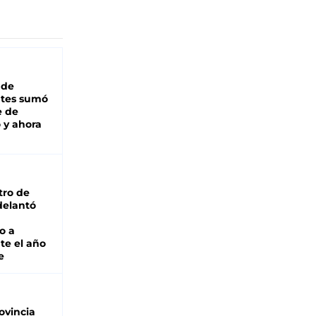
 de
ntes sumó
e de
 y ahora
tro de
adelantó
o a
te el año
e
ovincia