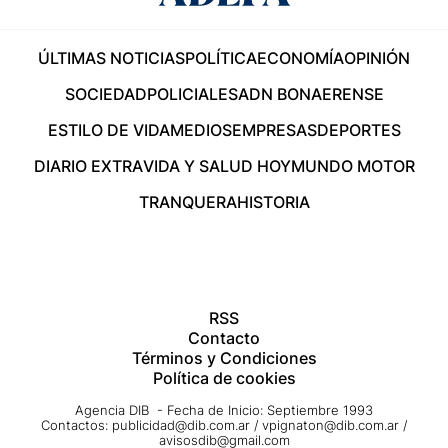
ÚLTIMAS NOTICIAS
POLÍTICA
ECONOMÍA
OPINIÓN
SOCIEDAD
POLICIALES
ADN BONAERENSE
ESTILO DE VIDA
MEDIOS
EMPRESAS
DEPORTES
DIARIO EXTRA
VIDA Y SALUD HOY
MUNDO MOTOR
TRANQUERA
HISTORIA
RSS
Contacto
Términos y Condiciones
Política de cookies
Agencia DIB - Fecha de Inicio: Septiembre 1993
Contactos:
publicidad@dib.com.ar
/
vpignaton@dib.com.ar
/
avisosdib@gmail.com