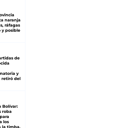
ovincia
ta naranja
as, ráfagas
 y posible
rtidas de
cida
matoria y
retiró del
n Bolívar:
s roba
 para
a los
 la timba,