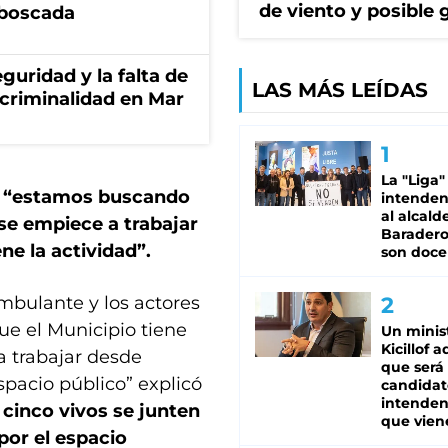
de viento y posible 
mboscada
guridad y la falta de
LAS MÁS LEÍDAS
 criminalidad en Mar
La "Liga"
e
“estamos buscando
intende
al alcald
se empiece a trabajar
Baradero
ne la actividad”.
son doce
mbulante y los actores
que el Municipio tiene
Un minis
Kicillof 
a trabajar desde
que será
spacio público” explicó
candidat
intenden
 cinco vivos se junten
que vien
por el espacio