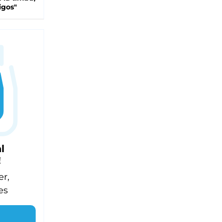
igos"
l
!
er,
es