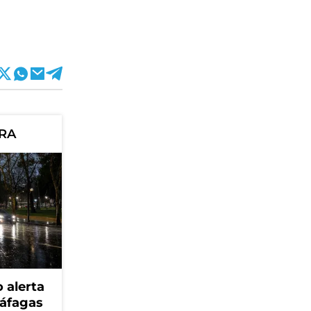
ORA
 alerta
ráfagas