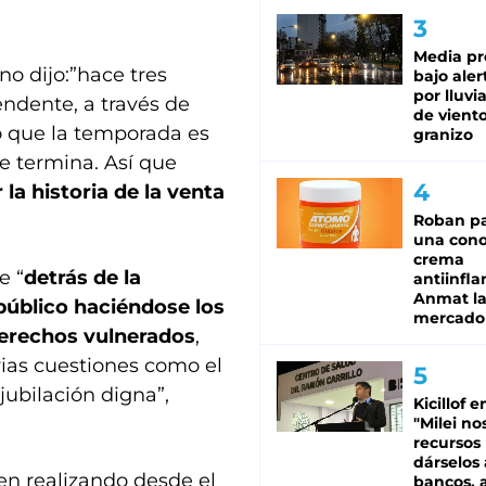
Media pr
o dijo:”hace tres
bajo aler
por lluvi
ndente, a través de
de viento
o que la temporada es
granizo
e termina. Así que
a historia de la venta
Roban pa
una cono
crema
e “
detrás de la
antiinfla
Anmat la 
público haciéndose los
mercado
derechos vulnerados
,
rias cuestiones como el
 jubilación digna”,
Kicillof e
"Milei no
recursos
dárselos 
nen realizando desde el
bancos, a