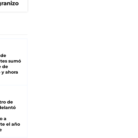
granizo
 de
ntes sumó
e de
 y ahora
tro de
adelantó
o a
te el año
e