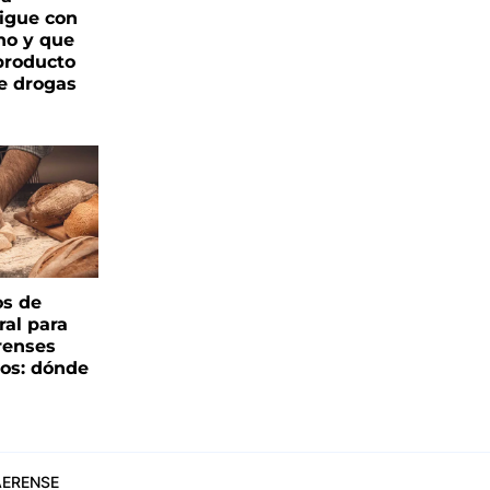
igue con
o y que
producto
e drogas
os de
ral para
renses
ños: dónde
ERENSE