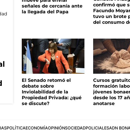
mueve para enviar
confirmó que s
señales de cercanía ante
Facundo Moyan
la llegada del Papa
tuvo un brote 
del consumo d
al
El Senado retomó el
Cursos gratuit
d
debate sobre
formación labo
Inviolabilidad de la
jóvenes bonae
Propiedad Privada: ¿qué
desde los 17 a
se discute?
anotarse
IAS
POLÍTICA
ECONOMÍA
OPINIÓN
SOCIEDAD
POLICIALES
ADN BONA