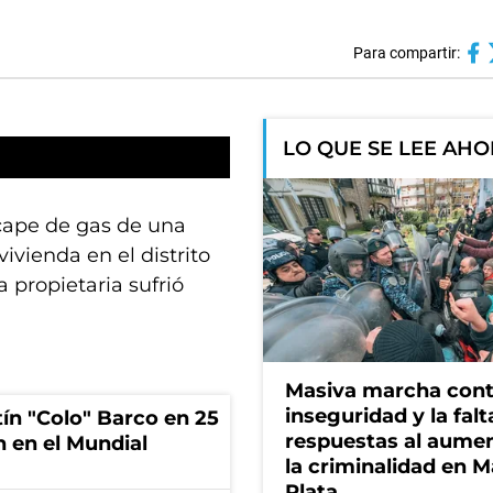
Para compartir:
LO QUE SE LEE AH
cape de gas de una
vienda en el distrito
 propietaria sufrió
Masiva marcha cont
inseguridad y la falt
tín "Colo" Barco en 25
respuestas al aume
n en el Mundial
la criminalidad en M
Plata