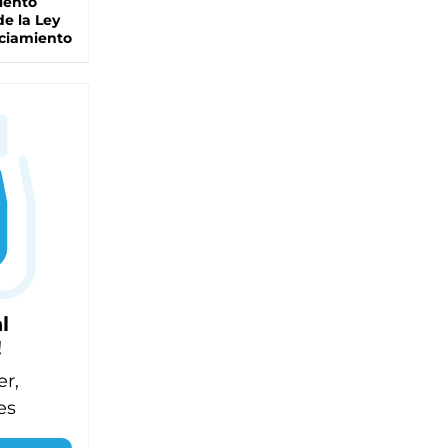
iento
de la Ley
ciamiento
l
!
er,
es