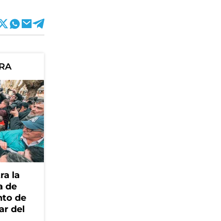
ORA
ra la
a de
nto de
ar del