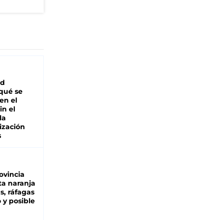
ad
 qué se
en el
in el
la
ización
s
ovincia
ta naranja
as, ráfagas
 y posible