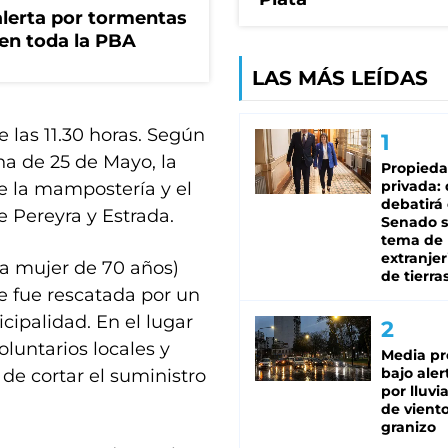
 alerta por tormentas
 en toda la PBA
LAS MÁS LEÍDAS
e las 11.30 horas. Según
na de 25 de Mayo, la
Propied
privada:
e la mampostería y el
debatirá 
e Pereyra y Estrada.
Senado s
tema de 
extranjer
na mujer de 70 años)
de tierra
e fue rescatada por un
cipalidad. En el lugar
luntarios locales y
Media pr
bajo aler
 de cortar el suministro
por lluvi
de viento
granizo