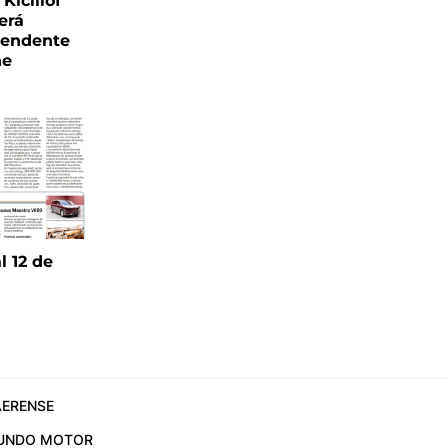
Kicillof
erá
tendente
ne
l 12 de
6
ERENSE
UNDO MOTOR