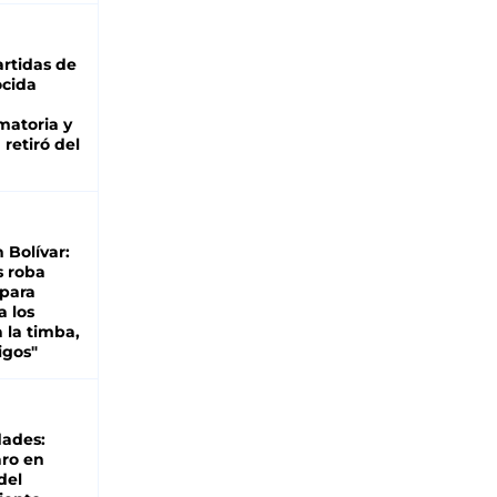
rtidas de
cida
matoria y
retiró del
n Bolívar:
s roba
 para
a los
 la timba,
igos"
dades:
ro en
del