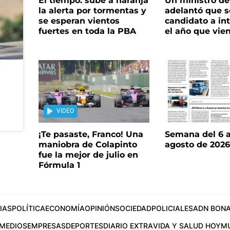
El tiempo: sube a naranja
Un ministro de 
la alerta por tormentas y
adelantó que s
se esperan vientos
candidato a in
fuertes en toda la PBA
el año que vie
VIDEO
¡Te pasaste, Franco! Una
Semana del 6 a
maniobra de Colapinto
agosto de 202
fue la mejor de julio en
Fórmula 1
IAS
POLÍTICA
ECONOMÍA
OPINIÓN
SOCIEDAD
POLICIALES
ADN BONA
MEDIOS
EMPRESAS
DEPORTES
DIARIO EXTRA
VIDA Y SALUD HOY
M