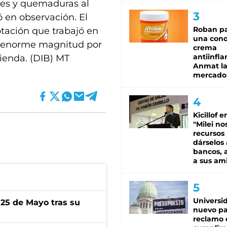
nes y quemaduras al
 en observación. El
Roban pa
tación que trabajó en
una cono
 de enorme magnitud por
crema
antiinfla
vienda. (DIB) MT
Anmat la 
mercado
Kicillof e
"Milei no
recursos
dárselos 
bancos, a
a sus am
Universi
 25 de Mayo tras su
nuevo pa
reclamo 