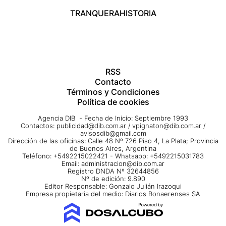
TRANQUERA
HISTORIA
RSS
Contacto
Términos y Condiciones
Política de cookies
Agencia DIB - Fecha de Inicio: Septiembre 1993
Contactos:
publicidad@dib.com.ar
/
vpignaton@dib.com.ar
/
avisosdib@gmail.com
Dirección de las oficinas: Calle 48 Nº 726 Piso 4, La Plata; Provincia
de Buenos Aires, Argentina
Teléfono: +5492215022421 - Whatsapp: +5492215031783
Email:
administracion@dib.com.ar
Registro DNDA Nº 32644856
Nº de edición: 9.890
Editor Responsable: Gonzalo Julián Irazoqui
Empresa propietaria del medio: Diarios Bonaerenses SA