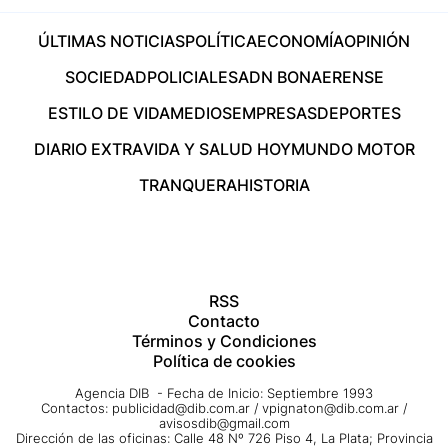
ÚLTIMAS NOTICIAS
POLÍTICA
ECONOMÍA
OPINIÓN
SOCIEDAD
POLICIALES
ADN BONAERENSE
ESTILO DE VIDA
MEDIOS
EMPRESAS
DEPORTES
DIARIO EXTRA
VIDA Y SALUD HOY
MUNDO MOTOR
TRANQUERA
HISTORIA
RSS
Contacto
Términos y Condiciones
Política de cookies
Agencia DIB - Fecha de Inicio: Septiembre 1993
Contactos:
publicidad@dib.com.ar
/
vpignaton@dib.com.ar
/
avisosdib@gmail.com
Dirección de las oficinas: Calle 48 Nº 726 Piso 4, La Plata; Provincia