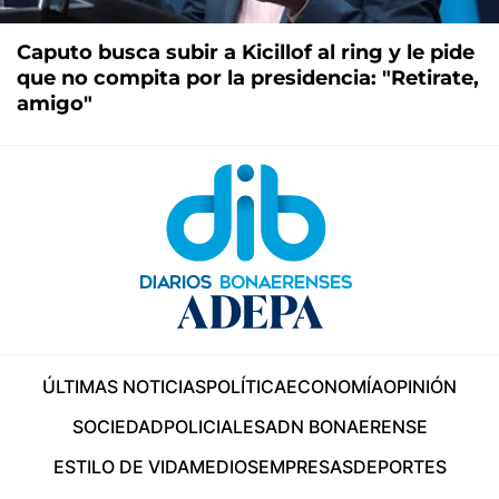
Caputo busca subir a Kicillof al ring y le pide
que no compita por la presidencia: "Retirate,
amigo"
ÚLTIMAS NOTICIAS
POLÍTICA
ECONOMÍA
OPINIÓN
SOCIEDAD
POLICIALES
ADN BONAERENSE
ESTILO DE VIDA
MEDIOS
EMPRESAS
DEPORTES