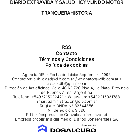
DIARIO EXTRA
VIDA Y SALUD HOY
MUNDO MOTOR
TRANQUERA
HISTORIA
RSS
Contacto
Términos y Condiciones
Política de cookies
Agencia DIB - Fecha de Inicio: Septiembre 1993
Contactos:
publicidad@dib.com.ar
/
vpignaton@dib.com.ar
/
avisosdib@gmail.com
Dirección de las oficinas: Calle 48 Nº 726 Piso 4, La Plata; Provincia
de Buenos Aires, Argentina
Teléfono: +5492215022421 - Whatsapp: +5492215031783
Email:
administracion@dib.com.ar
Registro DNDA Nº 32644856
Nº de edición: 9.890
Editor Responsable: Gonzalo Julián Irazoqui
Empresa propietaria del medio: Diarios Bonaerenses SA