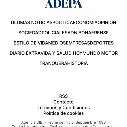
ÚLTIMAS NOTICIAS
POLÍTICA
ECONOMÍA
OPINIÓN
SOCIEDAD
POLICIALES
ADN BONAERENSE
ESTILO DE VIDA
MEDIOS
EMPRESAS
DEPORTES
DIARIO EXTRA
VIDA Y SALUD HOY
MUNDO MOTOR
TRANQUERA
HISTORIA
RSS
Contacto
Términos y Condiciones
Política de cookies
Agencia DIB - Fecha de Inicio: Septiembre 1993
Contactos:
publicidad@dib.com.ar
/
vpignaton@dib.com.ar
/