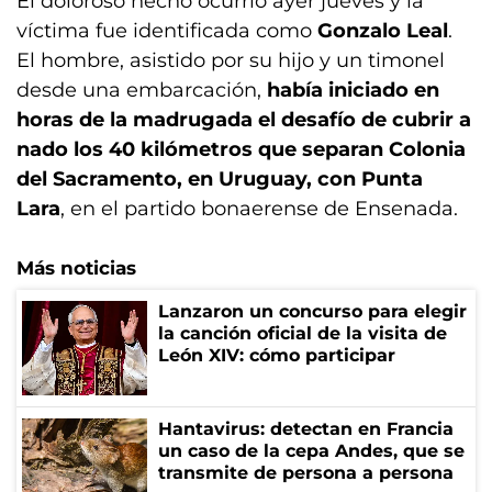
El doloroso hecho ocurrió ayer jueves y la
víctima fue identificada como
Gonzalo Leal
.
El hombre, asistido por su hijo y un timonel
desde una embarcación,
había iniciado en
horas de la madrugada el desafío de cubrir a
nado los 40 kilómetros que separan Colonia
del Sacramento, en Uruguay, con Punta
Lara
, en el partido bonaerense de Ensenada.
Más noticias
Lanzaron un concurso para elegir
la canción oficial de la visita de
León XIV: cómo participar
Hantavirus: detectan en Francia
un caso de la cepa Andes, que se
transmite de persona a persona