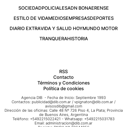
SOCIEDAD
POLICIALES
ADN BONAERENSE
ESTILO DE VIDA
MEDIOS
EMPRESAS
DEPORTES
DIARIO EXTRA
VIDA Y SALUD HOY
MUNDO MOTOR
TRANQUERA
HISTORIA
RSS
Contacto
Términos y Condiciones
Política de cookies
Agencia DIB - Fecha de Inicio: Septiembre 1993
Contactos:
publicidad@dib.com.ar
/
vpignaton@dib.com.ar
/
avisosdib@gmail.com
Dirección de las oficinas: Calle 48 Nº 726 Piso 4, La Plata; Provincia
de Buenos Aires, Argentina
Teléfono: +5492215022421 - Whatsapp: +5492215031783
Email:
administracion@dib.com.ar